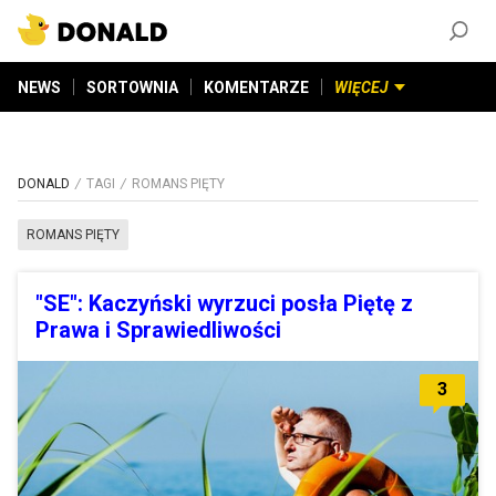
ZAŁÓŻ KONTO
©
2026
DONALD.PL
Wszelkie prawa zastrzeżone
NEWS
SORTOWNIA
KOMENTARZE
WIĘCEJ
DONALD
TAGI
ROMANS PIĘTY
ROMANS PIĘTY
"SE": Kaczyński wyrzuci posła Piętę z
Prawa i Sprawiedliwości
3