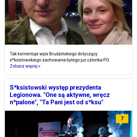
Tak komentuje wpis Brudzińskiego dotyczący
s*ksistowskiego zachowania byłego już członka PO.
Zobacz więcej »
S*ksistowski występ prezydenta
Legionowa. "One są aktywne, wręcz
n*palone", "Ta Pani jest od s*ksu"
7