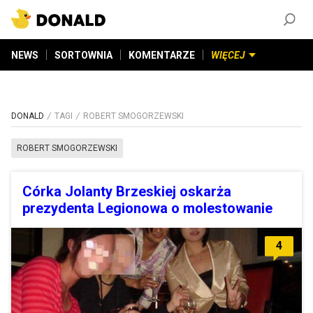
ZAŁÓŻ KONTO
©
2026
DONALD.PL
Wszelkie prawa zastrzeżone
NEWS
SORTOWNIA
KOMENTARZE
WIĘCEJ
DONALD
TAGI
ROBERT SMOGORZEWSKI
ROBERT SMOGORZEWSKI
Córka Jolanty Brzeskiej oskarża
prezydenta Legionowa o molestowanie
4