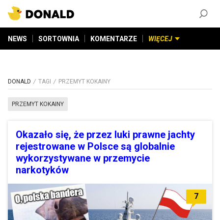
ZAŁÓŻ KONTO
©
2026
DONALD.PL
Wszelkie prawa zastrzeżone
NEWS
SORTOWNIA
KOMENTARZE
WIĘCEJ
DONALD
TAGI
PRZEMYT KOKAINY
PRZEMYT KOKAINY
Okazało się, że przez luki prawne jachty
rejestrowane w Polsce są globalnie
wykorzystywane w przemycie
narkotyków
7