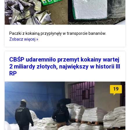
Paczki z kokainą przypłynęły w transporcie bananów.
Zobacz więcej »
CBŚP udaremniło przemyt kokainy wartej
2 miliardy złotych, największy w historii III
RP
19