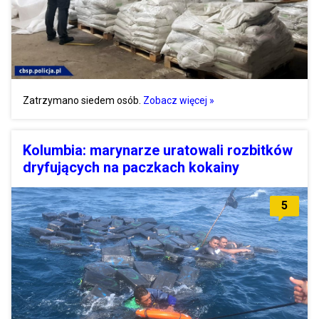
Zatrzymano siedem osób.
Zobacz więcej »
Kolumbia: marynarze uratowali rozbitków
dryfujących na paczkach kokainy
5