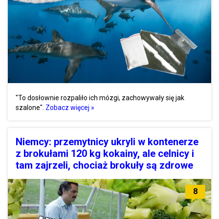
"To dosłownie rozpaliło ich mózgi, zachowywały się jak
szalone".
Zobacz więcej »
Niemcy: przemytnicy ukryli w kontenerze
z brokułami 120 kg kokainy, ale celnicy i
tam zajrzeli, chociaż brokuły są zdrowe
8