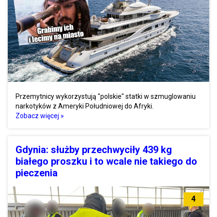
Przemytnicy wykorzystują "polskie" statki w szmuglowaniu
narkotyków z Ameryki Południowej do Afryki.
Zobacz więcej »
Gdynia: służby przechwyciły 439 kg
białego proszku i to wcale nie takiego do
pieczenia
4