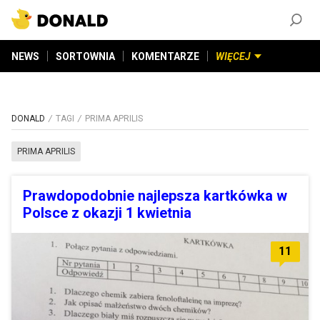
ZAŁÓŻ KONTO
©
2026
DONALD.PL
Wszelkie prawa zastrzeżone
NEWS
SORTOWNIA
KOMENTARZE
WIĘCEJ
DONALD
TAGI
PRIMA APRILIS
PRIMA APRILIS
Prawdopodobnie najlepsza kartkówka w
Polsce z okazji 1 kwietnia
11