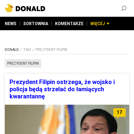
ZAŁÓŻ KONTO
©
2026
DONALD.PL
Wszelkie prawa zastrzeżone
NEWS
SORTOWNIA
KOMENTARZE
WIĘCEJ
DONALD
TAGI
PREZYDENT FILIPIN
PREZYDENT FILIPIN
Prezydent Filipin ostrzega, że wojsko i
policja będą strzelać do łamiących
kwarantannę
17