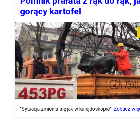
Pomnik prałata z rąk do rąk, j
gorący kartofel
"Sytuacja zmienia się jak w kalejdoskopie".
Zobacz więc