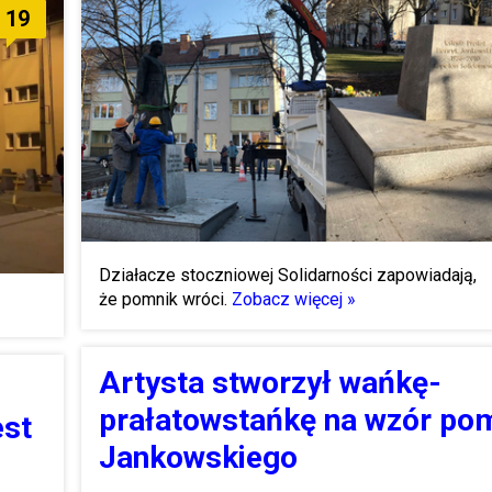
19
Działacze stoczniowej Solidarności zapowiadają,
że pomnik wróci.
Zobacz więcej »
Artysta stworzył wańkę-
prałatowstańkę na wzór po
est
Jankowskiego