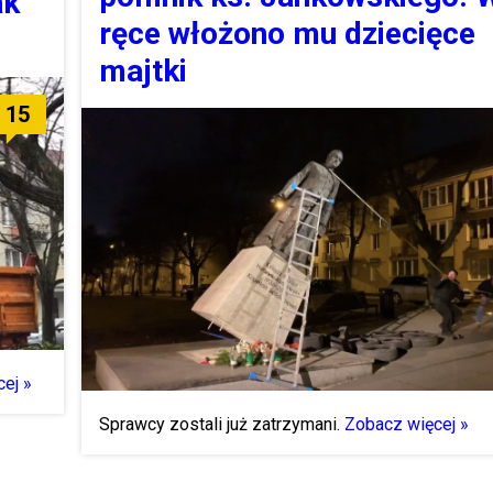
ak
ręce włożono mu dziecięce
majtki
15
ej »
Sprawcy zostali już zatrzymani.
Zobacz więcej »