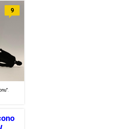
9
onu".
cono
W