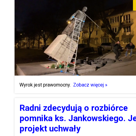
Wyrok jest prawomocny.
Zobacz więcej »
Radni zdecydują o rozbiórce
pomnika ks. Jankowskiego. J
projekt uchwały