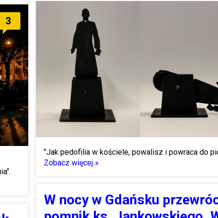
3
"Jak pedofilia w kościele, powalisz i powraca do pi
Zobacz więcej »
ia".
W nocy w Gdańsku przewró
pomnik ks. Jankowskiego. 