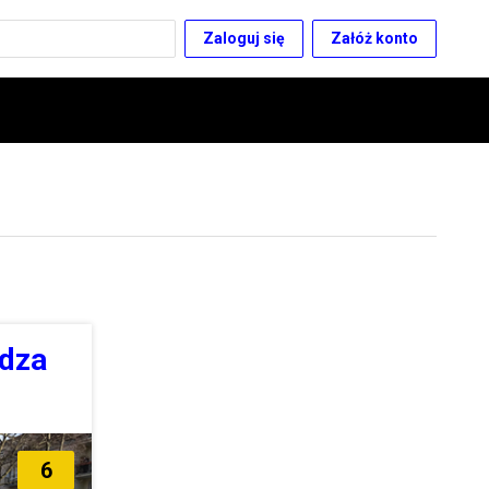
Zaloguj się
Załóż konto
dza
6