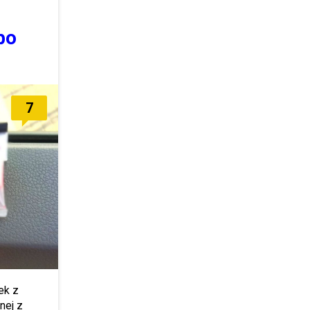
bo
7
ek z
nej z