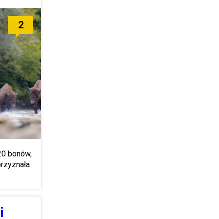
2
20 bonów,
przyznała
i