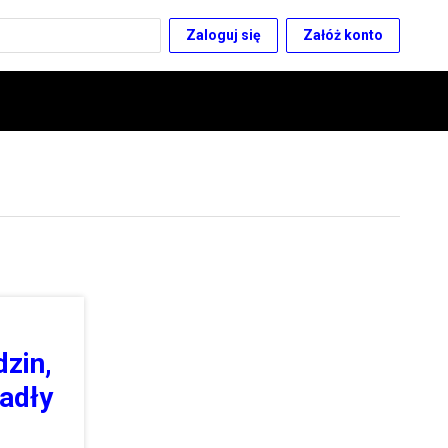
Zaloguj się
Załóż konto
dzin,
padły