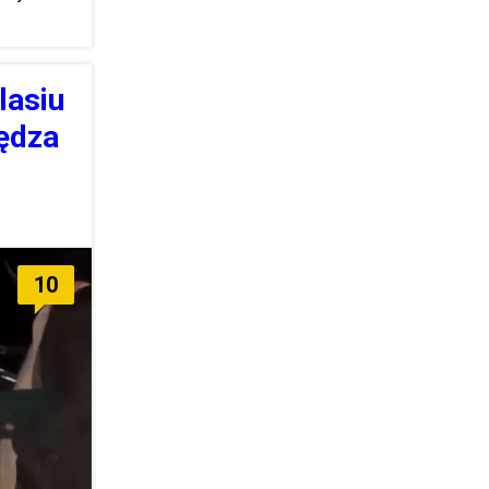
lasiu
iędza
10