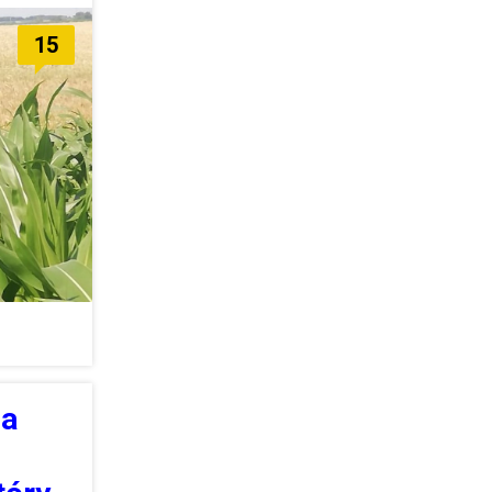
15
na