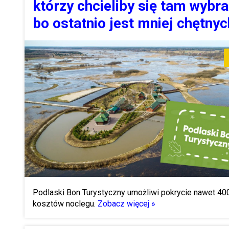
którzy chcieliby się tam wybra
bo ostatnio jest mniej chętnyc
Podlaski Bon Turystyczny umożliwi pokrycie nawet 400
kosztów noclegu.
Zobacz więcej »