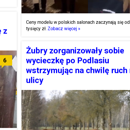
Ceny modelu w polskich salonach zaczynają się o
tysięcy zł.
Zobacz więcej »
 z
Żubry zorganizowały sobie
wycieczkę po Podlasiu
6
wstrzymując na chwilę ruch
ulicy