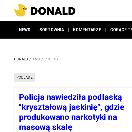
NEWS
SORTOWNIA
KOMENTARZE
GORĄCE T
DONALD
TAGI
PODLASIE
PODLASIE
Policja nawiedziła podlaską
"kryształową jaskinię", gdzie
produkowano narkotyki na
masową skalę