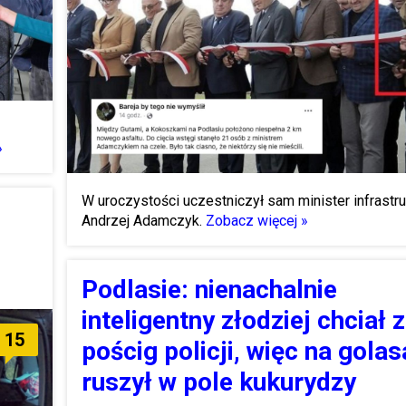
»
W uroczystości uczestniczył sam minister infrastru
i
Andrzej Adamczyk.
Zobacz więcej »
Podlasie: nienachalnie
inteligentny złodziej chciał 
15
pościg policji, więc na golas
ruszył w pole kukurydzy