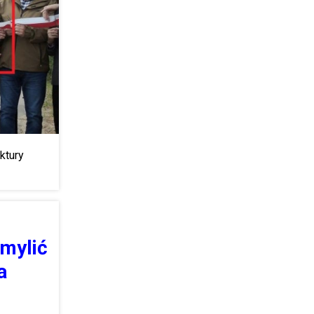
ktury
zmylić
a