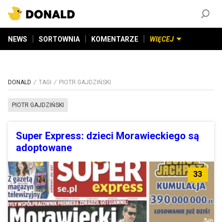
ZAŁÓŻ KONTO
©
2026
DONALD.PL
Wszelkie prawa zastrzeżone
NEWS
SORTOWNIA
KOMENTARZE
WIĘCEJ
DONALD
TAGI
PIOTR GAJDZIŃSKI
PIOTR GAJDZIŃSKI
Super Express: dzieci Morawieckiego są
adoptowane
33