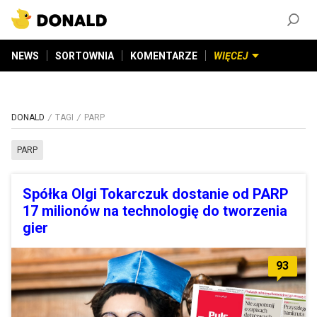
ZAŁÓŻ KONTO
©
2026
DONALD.PL
Wszelkie prawa zastrzeżone
NEWS
SORTOWNIA
KOMENTARZE
WIĘCEJ
DONALD
TAGI
PARP
PARP
Spółka Olgi Tokarczuk dostanie od PARP
17 milionów na technologię do tworzenia
gier
93