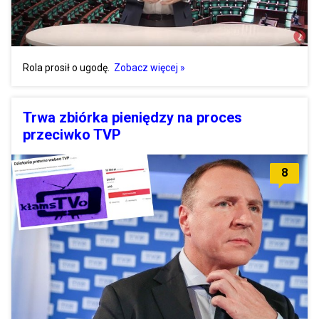
Rola prosił o ugodę.
Zobacz więcej »
Trwa zbiórka pieniędzy na proces
przeciwko TVP
8