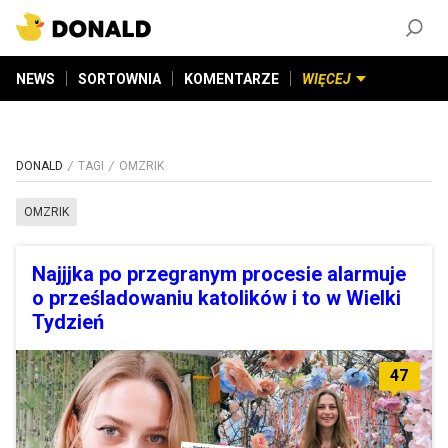
ZAŁÓŻ KONTO
©
2026
DONALD.PL
Wszelkie prawa zastrzeżone
NEWS
SORTOWNIA
KOMENTARZE
WIĘCEJ
DONALD
TAGI
OMZRIK
OMZRIK
Najjjka po przegranym procesie alarmuje
o prześladowaniu katolików i to w Wielki
Tydzień
47