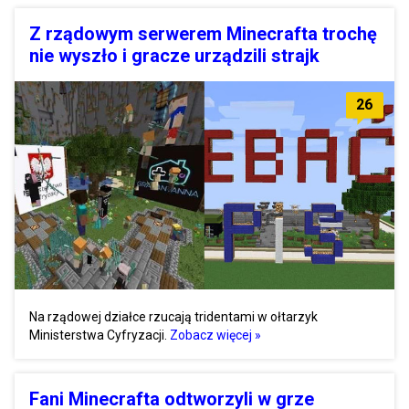
Z rządowym serwerem Minecrafta trochę
nie wyszło i gracze urządzili strajk
26
Na rządowej działce rzucają tridentami w ołtarzyk
Ministerstwa Cyfryzacji.
Zobacz więcej »
Fani Minecrafta odtworzyli w grze