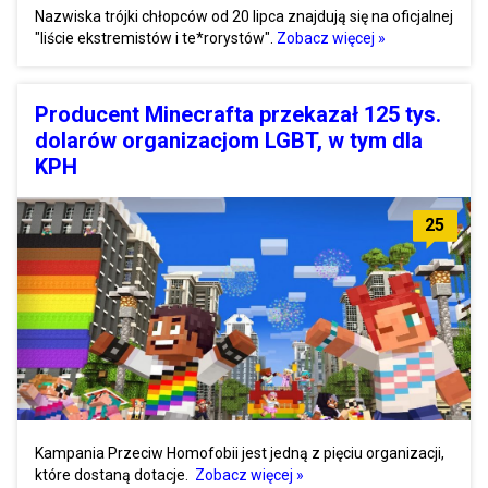
Nazwiska trójki chłopców od 20 lipca znajdują się na oficjalnej
"liście ekstremistów i te*rorystów".
Zobacz więcej »
Producent Minecrafta przekazał 125 tys.
dolarów organizacjom LGBT, w tym dla
KPH
25
Kampania Przeciw Homofobii jest jedną z pięciu organizacji,
które dostaną dotacje.
Zobacz więcej »