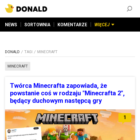
ZAŁÓŻ KONTO
©
2026
DONALD.PL
Wszelkie prawa zastrzeżone
NEWS
SORTOWNIA
KOMENTARZE
WIĘCEJ
DONALD
TAGI
MINECRAFT
MINECRAFT
Twórca Minecrafta zapowiada, że
powstanie coś w rodzaju "Minecrafta 2",
będący duchowym następcą gry
1