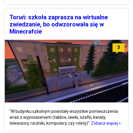
Toruń: szkoła zaprasza na wirtualne
zwiedzanie, bo odwzorowała się w
Minecrafcie
3
"W budynku szkolnym powstały wszystkie pomieszczenia
wraz z wyposażeniem (tablice, ławki, szafki, kwiaty,
telewizory, rzutniki, komputery, czy rolety)".
Zobacz więcej »