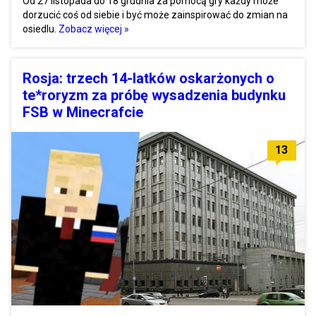
Od 27 listopada do 18 grudnia za pomocą gry każdy może
dorzucić coś od siebie i być może zainspirować do zmian na
osiedlu.
Zobacz więcej »
Rosja: trzech 14-latków oskarżonych o
te*roryzm za próbę wysadzenia budynku
FSB w Minecrafcie
13