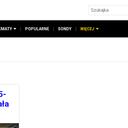
EMATY
POPULARNE
SONDY
WIĘCEJ
5-
ała