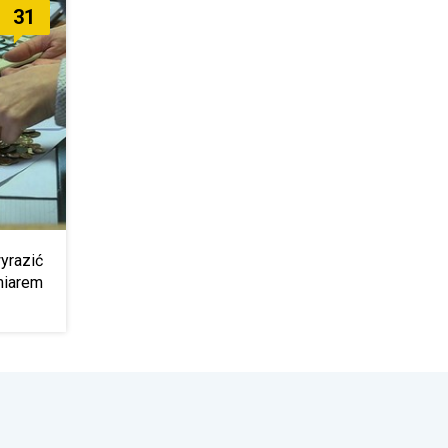
31
wyrazić
miarem