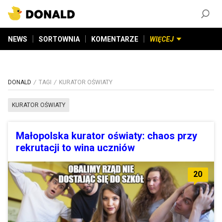
ZAŁÓŻ KONTO
©
2026
DONALD.PL
Wszelkie prawa zastrzeżone
NEWS
SORTOWNIA
KOMENTARZE
WIĘCEJ
DONALD
TAGI
KURATOR OŚWIATY
KURATOR OŚWIATY
Małopolska kurator oświaty: chaos przy
rekrutacji to wina uczniów
20