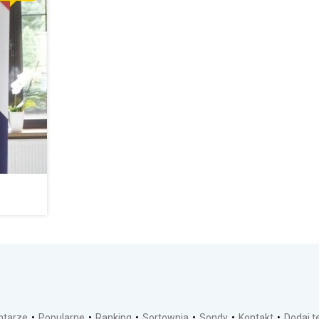
tarze
Popularne
Ranking
Sortownia
Sondy
Kontakt
Dodaj 