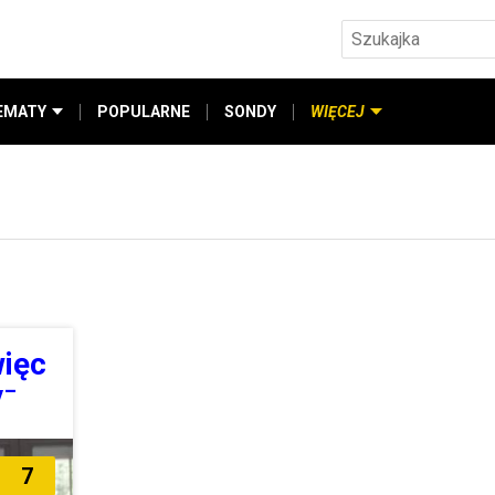
EMATY
POPULARNE
SONDY
WIĘCEJ
więc
/¯
7