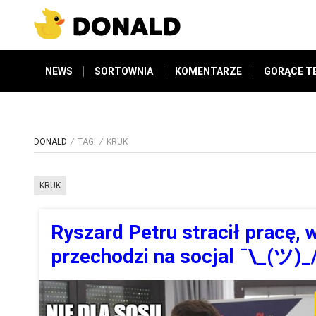
NEWS
SORTOWNIA
KOMENTARZE
GORĄCE T
DONALD
TAGI
KRUK
KRUK
Ryszard Petru stracił pracę, 
przechodzi na socjal ¯\_(ツ)_