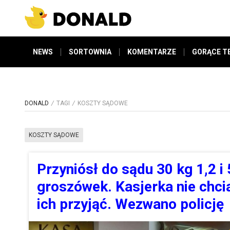
NEWS
SORTOWNIA
KOMENTARZE
GORĄCE T
DONALD
TAGI
KOSZTY SĄDOWE
KOSZTY SĄDOWE
Przyniósł do sądu 30 kg 1,2 i 
groszówek. Kasjerka nie chci
ich przyjąć. Wezwano policję