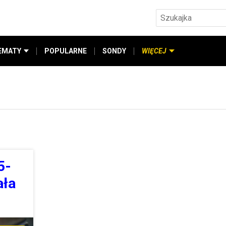
EMATY
POPULARNE
SONDY
WIĘCEJ
5-
ała