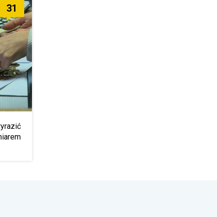
31
wyrazić
miarem