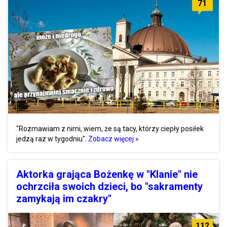
71
"Rozmawiam z nimi, wiem, że są tacy, którzy ciepły posiłek
jedzą raz w tygodniu".
Zobacz więcej »
Aktorka grająca Bożenkę w "Klanie" nie
ochrzciła swoich dzieci, bo "sakramenty
zamykają im czakry"
112