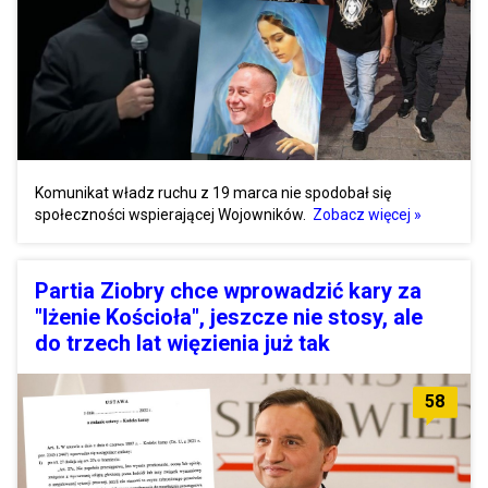
Komunikat władz ruchu z 19 marca nie spodobał się
społeczności wspierającej Wojowników.
Zobacz więcej »
Partia Ziobry chce wprowadzić kary za
"lżenie Kościoła", jeszcze nie stosy, ale
do trzech lat więzienia już tak
58