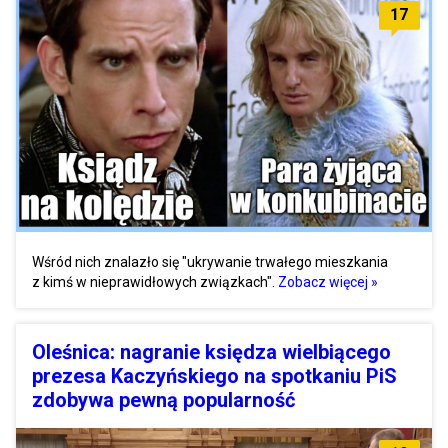
17
Wśród nich znalazło się "ukrywanie trwałego mieszkania
z kimś w nieprawidłowych związkach".
Zobacz więcej »
Oleśnica: nagranie księdza wielbiącego
prezesa Kaczyńskiego na spotkaniu PiS
zdobywa pewną popularność