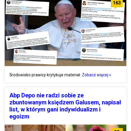
163
Środowisko prawicy krytykuje materiał.
Zobacz więcej »
Abp Depo nie radzi sobie ze
zbuntowanym księdzem Galusem, napisał
list, w którym gani indywidualizm i
egoizm