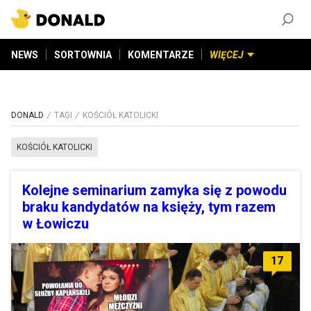
ZAŁÓŻ KONTO
©
2026
DONALD.PL
Wszelkie prawa zastrzeżone
NEWS
SORTOWNIA
KOMENTARZE
WIĘCEJ
DONALD
TAGI
KOŚCIÓŁ KATOLICKI
KOŚCIÓŁ KATOLICKI
Kolejne seminarium zamyka się z powodu
braku kandydatów na księży, tym razem
w Łowiczu
17