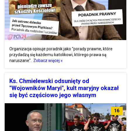
Organizacja opisuje poradnik jako "porady prawne, które
przydadzą się każdemu katolikowi, którego prawa są
naruszane".
Zobacz więcej »
Ks. Chmielewski odsunięty od
"Wojowników Maryi", kult maryjny okazał
się być częściowo jego własnym
16