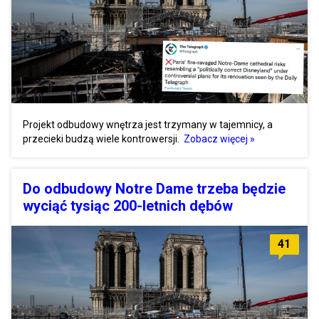
Projekt odbudowy wnętrza jest trzymany w tajemnicy, a
przecieki budzą wiele kontrowersji.
Zobacz więcej »
Do odbudowy Notre Dame trzeba będzie
wyciąć tysiąc 200-letnich dębów
41