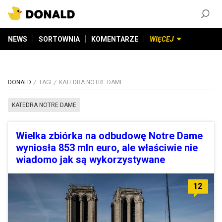
ZAŁÓŻ KONTO
©
2026
DONALD.PL
Wszelkie prawa zastrzeżone
NEWS
SORTOWNIA
KOMENTARZE
WIĘCEJ
DONALD
TAGI
KATEDRA NOTRE DAME
KATEDRA NOTRE DAME
Wielka zbiórka na odbudowę Notre Dame
wyniosła 853 mln euro, ale właściwie nie
wiadomo jak są wykorzystywane
12