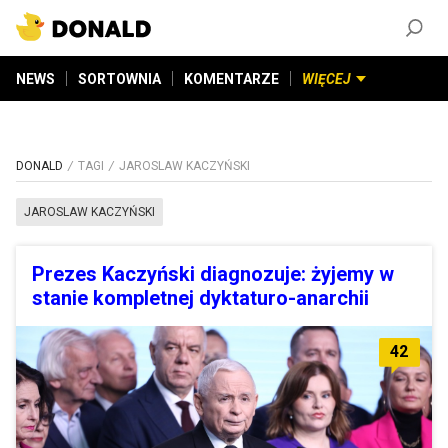
ZAŁÓŻ KONTO
©
2026
DONALD.PL
Wszelkie prawa zastrzeżone
NEWS
SORTOWNIA
KOMENTARZE
WIĘCEJ
DONALD
TAGI
JAROSLAW KACZYŃSKI
JAROSLAW KACZYŃSKI
Prezes Kaczyński diagnozuje: żyjemy w
stanie kompletnej dyktaturo-anarchii
42