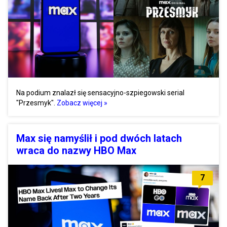
Na podium znalazł się sensacyjno-szpiegowski serial
"Przesmyk".
Zobacz więcej »
Max się namyślił i pod dwóch latach
wraca do nazwy HBO Max
7