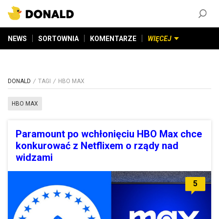
ZAŁÓŻ KONTO
©
2026
DONALD.PL
Wszelkie prawa zastrzeżone
NEWS
SORTOWNIA
KOMENTARZE
WIĘCEJ
DONALD
TAGI
HBO MAX
HBO MAX
Paramount po wchłonięciu HBO Max chce
konkurować z Netflixem o rządy nad
widzami
5