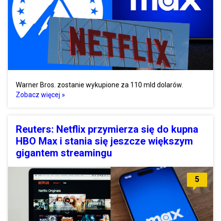
Warner Bros. zostanie wykupione za 110 mld dolarów.
Zobacz więcej »
Reuters: Netflix przymierza się do kupna
HBO Max i stania się jeszcze większym
gigantem streamingu
5