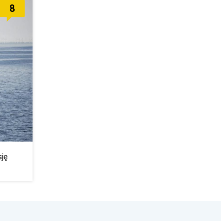
8
sję