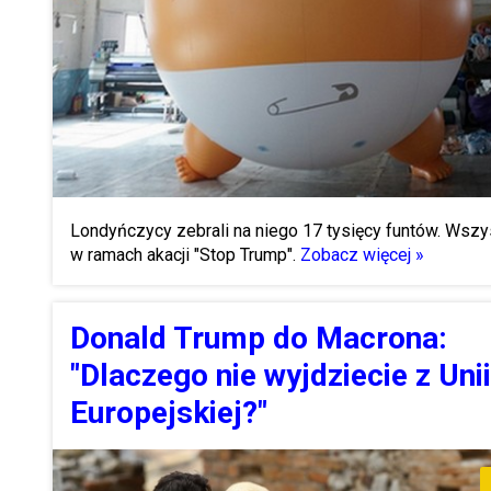
Londyńczycy zebrali na niego 17 tysięcy funtów. Wszy
w ramach akacji "Stop Trump".
Zobacz więcej »
Donald Trump do Macrona:
"Dlaczego nie wyjdziecie z Unii
Europejskiej?"