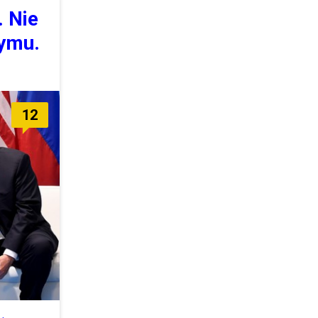
. Nie
rymu.
12