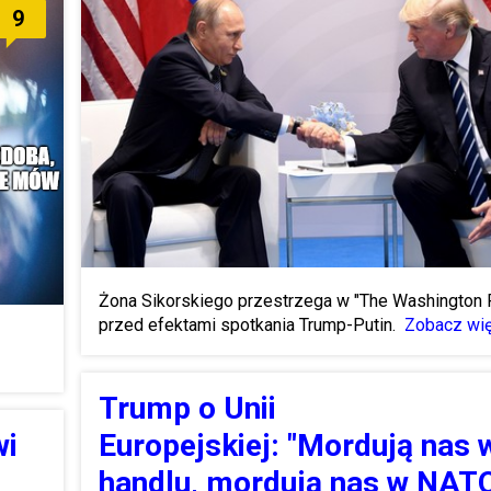
9
Żona Sikorskiego przestrzega w "The Washington 
przed efektami spotkania Trump-Putin.
Zobacz wię
Trump o Unii
Europejskiej: "Mordują nas 
wi
handlu, mordują nas w NATO