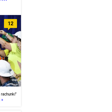
12
rachunki"
 »