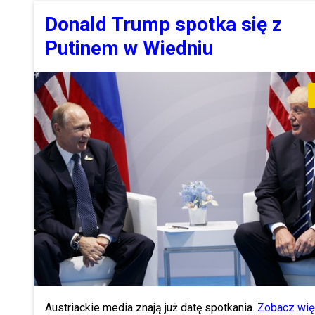
Donald Trump spotka się z
Putinem w Wiedniu
Austriackie media znają już datę spotkania.
Zobacz wię