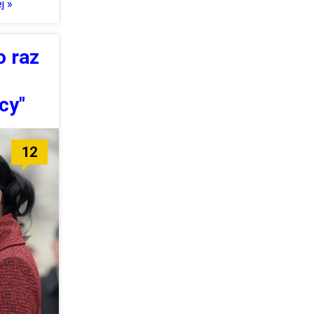
j »
o raz
cy"
12