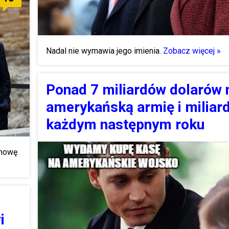
Nadal nie wymawia jego imienia.
Zobacz więcej »
Ponad 7 miliardów dolarów 
amerykańską armię i miliar
każdym następnym roku
umowę
i