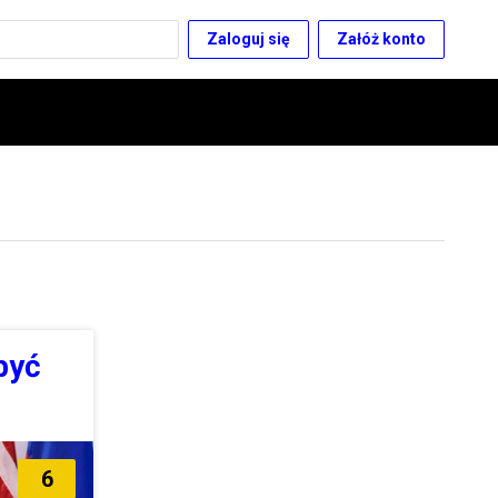
Zaloguj się
Załóż konto
być
6