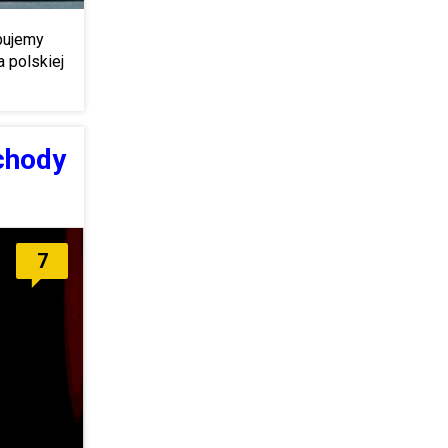
ebujemy
a polskiej
chody
7