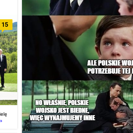
15
ielę
 »