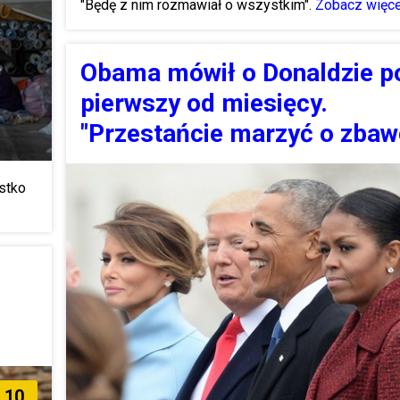
"Będę z nim rozmawiał o wszystkim".
Zobacz więce
Obama mówił o Donaldzie p
pierwszy od miesięcy.
"Przestańcie marzyć o zbaw
stko
10