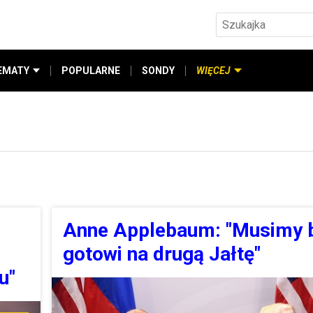
EMATY
POPULARNE
SONDY
WIĘCEJ
Anne Applebaum: "Musimy 
gotowi na drugą Jałtę"
u"