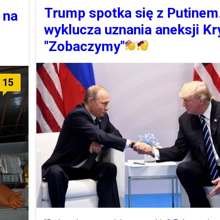
Trump spotka się z Putinem
 na
wyklucza uznania aneksji K
"Zobaczymy"
15