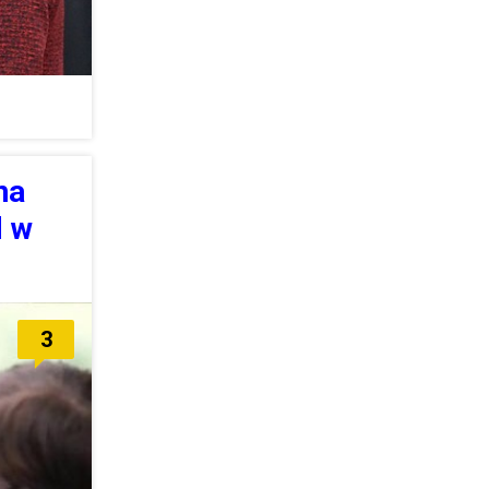
na
d w
3