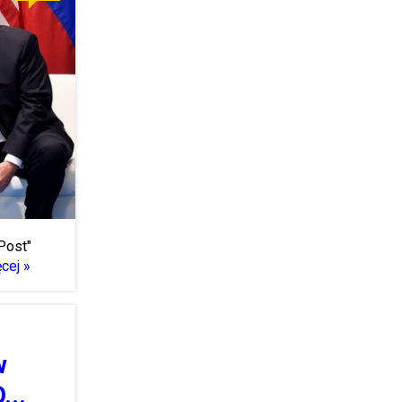
Post"
cej »
w
...