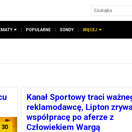
EMATY
POPULARNE
SONDY
WIĘCEJ
cu
Kanał Sportowy traci ważne
reklamodawcę, Lipton zryw
współpracę po aferze z
Człowiekiem Wargą
30