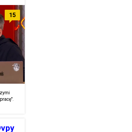
15
szymi
pracę".
Dvpy