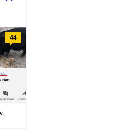
44
e,