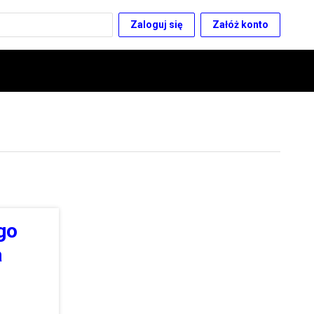
Zaloguj się
Załóż konto
go
a