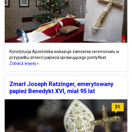
Konstytucja Apostolska wskazuje założenia ceremoniału w
przypadku śmierci papieża sprawującego pontyfikat.
Zobacz więcej »
Zmarł Joseph Ratzinger, emerytowany
papież Benedykt XVI, miał 95 lat
31