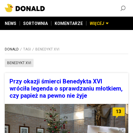
ZAŁÓŻ KONTO
©
2026
DONALD.PL
Wszelkie prawa zastrzeżone
NEWS
SORTOWNIA
KOMENTARZE
WIĘCEJ
DONALD
TAGI
BENEDYKT XVI
BENEDYKT XVI
Przy okazji śmierci Benedykta XVI
wróciła legenda o sprawdzaniu młotkiem,
czy papież na pewno nie żyje
13