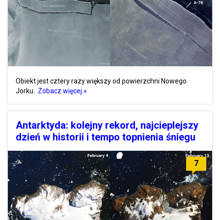
Obiekt jest cztery razy większy od powierzchni Nowego
Jorku.
Zobacz więcej »
Antarktyda: kolejny rekord, najcieplejszy
dzień w historii i tempo topnienia śniegu
7