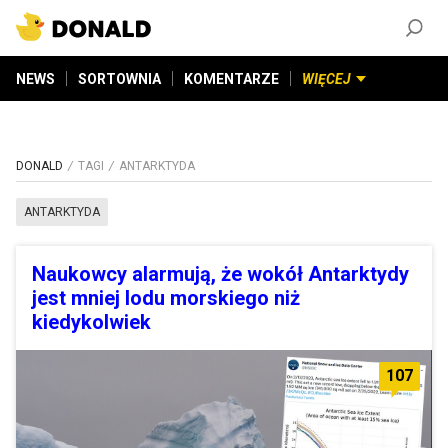
ZAŁÓŻ KONTO
©
2026
DONALD.PL
Wszelkie prawa zastrzeżone
NEWS
SORTOWNIA
KOMENTARZE
WIĘCEJ
DONALD
TAGI
ANTARKTYDA
ANTARKTYDA
Naukowcy alarmują, że wokół Antarktydy
jest mniej lodu morskiego niż
kiedykolwiek
107