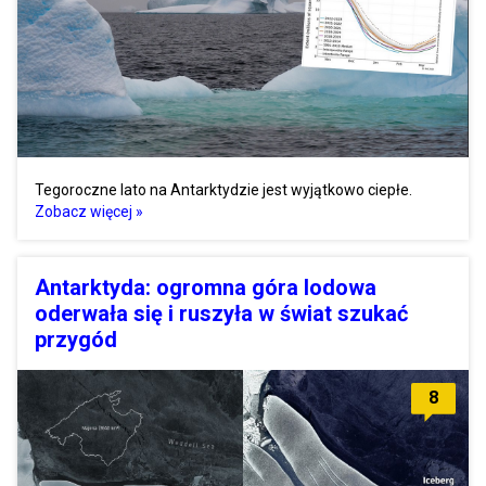
Tegoroczne lato na Antarktydzie jest wyjątkowo ciepłe.
Zobacz więcej »
Antarktyda: ogromna góra lodowa
oderwała się i ruszyła w świat szukać
przygód
8