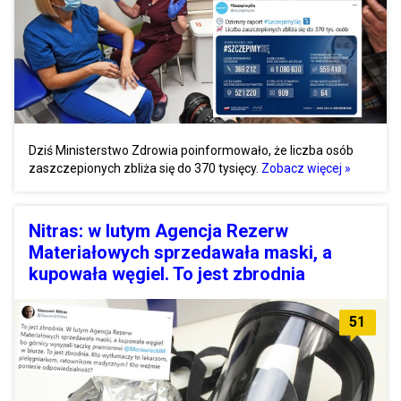
Dziś Ministerstwo Zdrowia poinformowało, że liczba osób
zaszczepionych zbliża się do 370 tysięcy.
Zobacz więcej »
Nitras: w lutym Agencja Rezerw
Materiałowych sprzedawała maski, a
kupowała węgiel. To jest zbrodnia
51