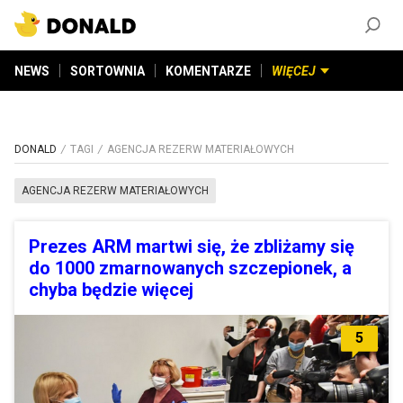
ZAŁÓŻ KONTO
©
2026
DONALD.PL
Wszelkie prawa zastrzeżone
NEWS
SORTOWNIA
KOMENTARZE
WIĘCEJ
DONALD
TAGI
AGENCJA REZERW MATERIAŁOWYCH
AGENCJA REZERW MATERIAŁOWYCH
Prezes ARM martwi się, że zbliżamy się
do 1000 zmarnowanych szczepionek, a
chyba będzie więcej
5