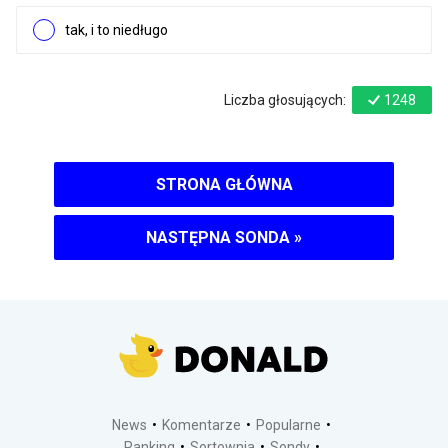
tak, i to niedługo
Liczba głosujących:
1248
STRONA GŁÓWNA
NASTĘPNA SONDA
»
News
Komentarze
Popularne
Ranking
Sortownia
Sondy