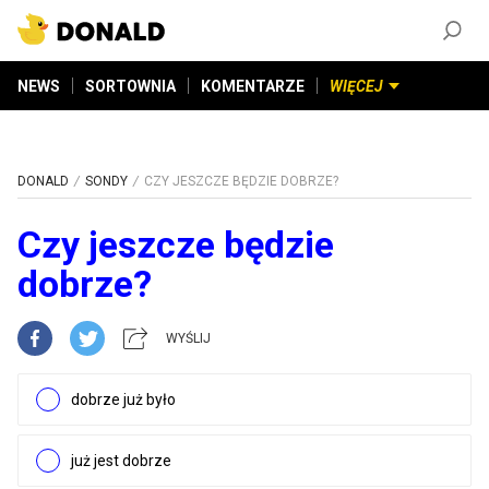
ZAŁÓŻ KONTO
©
2026
DONALD.PL
Wszelkie prawa zastrzeżone
NEWS
SORTOWNIA
KOMENTARZE
WIĘCEJ
DONALD
SONDY
CZY JESZCZE BĘDZIE DOBRZE?
Czy jeszcze będzie
dobrze?
WYŚLIJ
dobrze już było
już jest dobrze