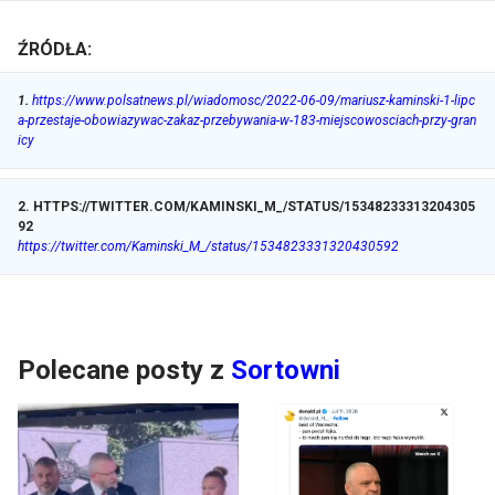
ŹRÓDŁA:
1
.
https://www.polsatnews.pl/wiadomosc/2022-06-09/mariusz-kaminski-1-lipc
a-przestaje-obowiazywac-zakaz-przebywania-w-183-miejscowosciach-przy-gran
icy
2
.
HTTPS://TWITTER.COM/KAMINSKI_M_/STATUS/15348233313204305
92
https://twitter.com/Kaminski_M_/status/1534823331320430592
Polecane posty z
Sortowni