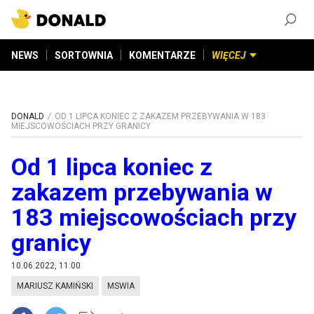
ZAŁÓŻ KONTO
©
2026
DONALD.PL
Wszelkie prawa zastrzeżone
NEWS
SORTOWNIA
KOMENTARZE
WIĘCEJ
DONALD
OD 1 LIPCA KONIEC Z ZAKAZEM PRZEBYWANIA W 183
MIEJSCOWOŚCIACH PRZY GRANICY
Od 1 lipca koniec z
zakazem przebywania w
183 miejscowościach przy
granicy
10.06.2022, 11:00
MARIUSZ KAMIŃSKI
MSWIA