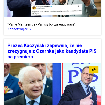
"Panie Mentzen czy Pan się boi zareagować?".
Zobacz więcej »
Prezes Kaczyński zapewnia, że nie
zrezygnuje z Czarnka jako kandydata PiS
na premiera
24