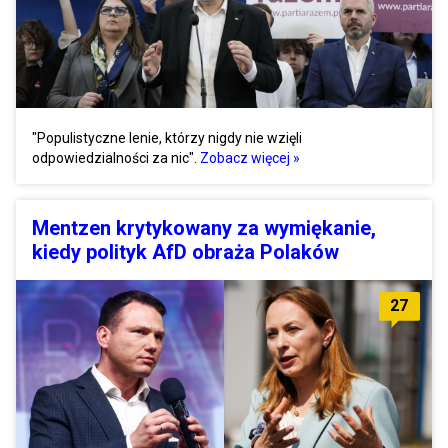
"Populistyczne lenie, którzy nigdy nie wzięli
odpowiedzialności za nic".
Zobacz więcej »
Mentzen krytykowany za wymiękanie,
kiedy polityk AfD obraża Polaków
27