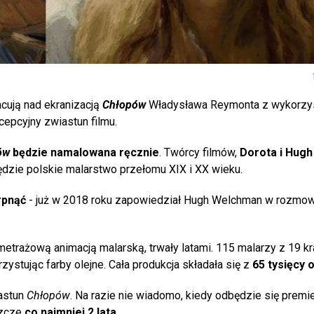
cują nad ekranizacją
Chłopów
Władysława Reymonta z wykorzys
ncepcyjny zwiastun filmu.
ów
będzie namalowana ręcznie
. Twórcy filmów,
Dorota i Hugh
będzie polskie malarstwo przełomu XIX i XX wieku.
rpnąć
- już w 2018 roku zapowiedział Hugh Welchman w rozmow
metrażową animacją malarską, trwały latami. 115 malarzy z 19 k
zystując farby olejne. Cała produkcja składała się z
65 tysięcy
astun
Chłopów
. Na razie nie wiadomo, kiedy odbędzie się premie
szcze
co najmniej 2 lata
.