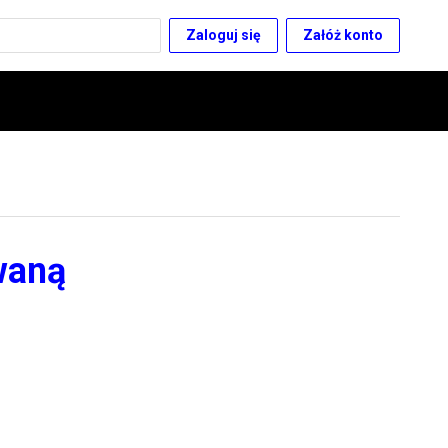
Zaloguj się
Załóż konto
waną