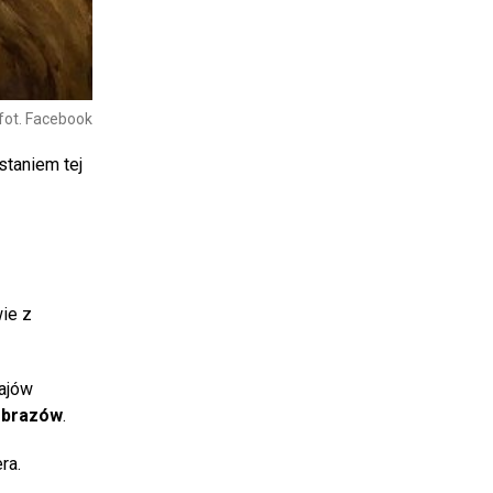
fot. Facebook
taniem tej
ie z
rajów
 obrazów
.
ra.