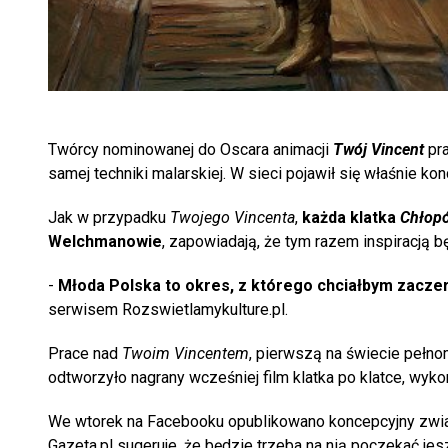
Twórcy nominowanej do Oscara animacji
Twój Vincent
pra
samej techniki malarskiej. W sieci pojawił się właśnie ko
Jak w przypadku
Twojego Vincenta
,
każda klatka
Chłop
Welchmanowie
, zapowiadają, że tym razem inspiracją 
-
Młoda Polska to okres, z którego chciałbym zacze
serwisem Rozswietlamykulture.pl.
Prace nad
Twoim Vincentem
, pierwszą na świecie pełno
odtworzyło nagrany wcześniej film klatka po klatce, wykor
We wtorek na Facebooku opublikowano koncepcyjny zwi
Gazeta.pl sugeruje, że będzie trzeba na nią poczekać je