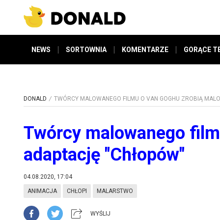
NEWS
SORTOWNIA
KOMENTARZE
GORĄCE T
DONALD
TWÓRCY MALOWANEGO FILMU O VAN GOGHU ZROBIĄ MAL
Twórcy malowanego film
adaptację "Chłopów"
04.08.2020, 17:04
ANIMACJA
CHŁOPI
MALARSTWO
WYŚLIJ