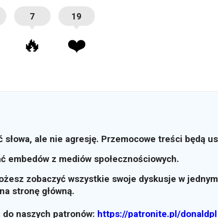
7
19
🔥
❤️
ć słowa, ale nie agresję. Przemocowe treści będą u
ać embedów z mediów społecznościowych.
możesz zobaczyć wszystkie swoje dyskusje w jednym
i na stronę główną.
z do naszych patronów:
https://patronite.pl/donaldpl