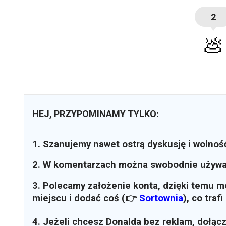
2
💩
HEJ, PRZYPOMINAMY TYLKO:
1. Szanujemy nawet ostrą dyskusję i wolnoś
2. W komentarzach można swobodnie używ
3. Polecamy założenie konta, dzięki temu 
miejscu i dodać coś (👉
Sortownia
)
, co traf
4. Jeżeli chcesz Donalda bez reklam, dołąc