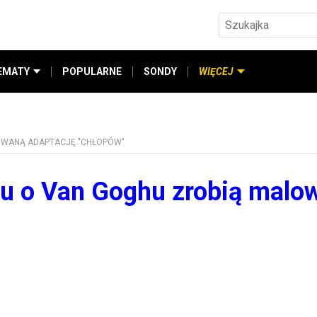
EMATY
POPULARNE
SONDY
WIĘCEJ
OWANĄ ADAPTACJĘ "CHŁOPÓW"
u o Van Goghu zrobią malo