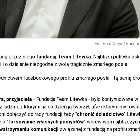
Fot. East News/ Facebo
oną przez niego
fundacją Team Litewka
. Najbliżsi polityka os
 i o działanie niezgodne z wolą tragicznie zmarłego posła.
dnictwem facebookowego profilu zmarłego posła - tą samą dr
a, przyjaciela
- Fundacja Team Litewka - było kontynuowane w
z ludźmi, z którymi na co dzień ją tworzył, ufał i którym my równ
 oni dołączyć do rady fundacji żeby "
chronić dziedzictwo"
Litewk
 o "
forsowanie własnych pomysłów"
wbrew woli najbliższyc
 wstrzymaniu komunikacji
związanej z fundacją na profilu zmar