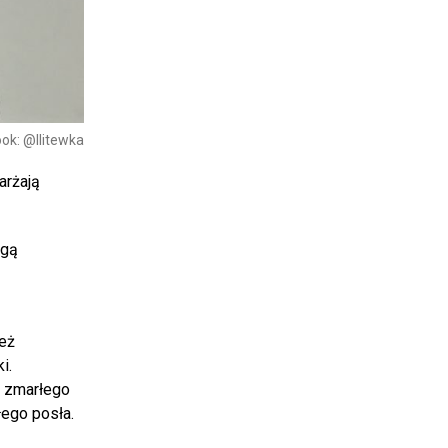
ok: @llitewka
karżają
ogą
ież
i.
h zmarłego
łego posła.