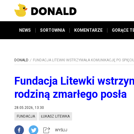
NEWS
SORTOWNIA
KOMENTARZE
GORĄCE T
DONALD
FUNDACJA LITEWKI WSTRZYMAŁA KOMUNIKACJĘ PO SPIĘCI
Fundacja Litewki wstrzy
rodziną zmarłego posła
28.05.2026, 13:30
FUNDACJA
ŁUKASZ LITEWKA
WYŚLIJ