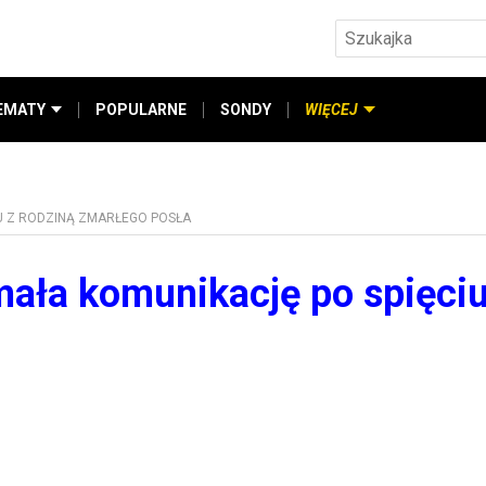
EMATY
POPULARNE
SONDY
WIĘCEJ
U Z RODZINĄ ZMARŁEGO POSŁA
mała komunikację po spięciu