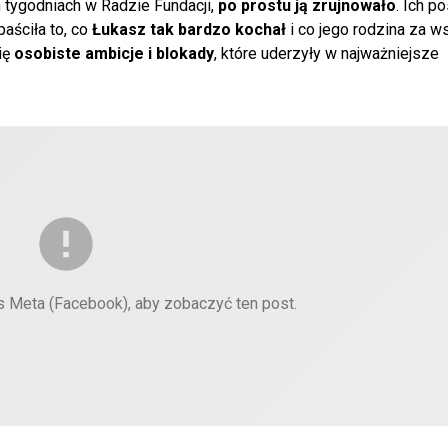
ch tygodniach w Radzie Fundacji,
po prostu ją zrujnowało
. Ich p
aściła to, co
Łukasz tak bardzo kochał
i co jego rodzina za w
ię
osobiste ambicje i blokady
, które uderzyły w najważniejsze
es Meta (Facebook), aby zobaczyć ten post.