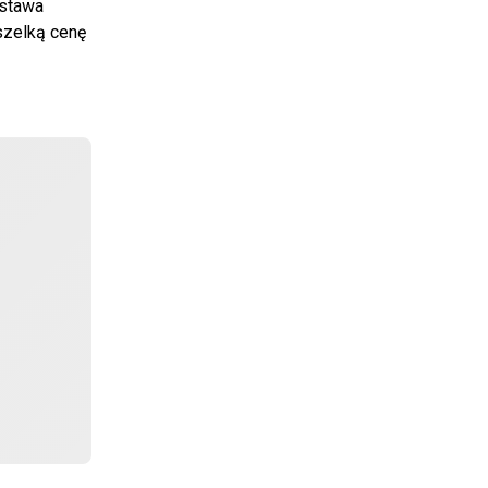
ostawa
szelką cenę