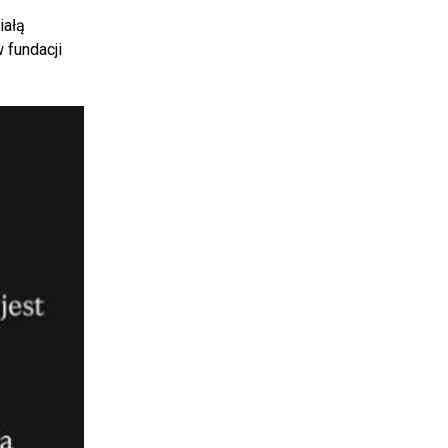
iałą
w fundacji