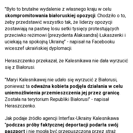
"Było to brutalne wydalenie z własnego kraju w celu
skompromitowania białoruskiej opozycji
. Chodziło o to,
żeby przedstawić wszystko tak, że liderzy opozycji
zostawiają na pastwę losu setki tysięcy protestujących
przeciwko reżimowi (prezydenta Alaksandra) Łukaszenki i
uciekają na spokojną Ukrainę" - napisał na Facebooku
wiceszef ukraińskiej dyplomacji.
Heraszczenko przekazał, że Kalesnikawa nie dała wyrzucić
się z Białorusi.
"Maryi Kalesnikawej nie udało się wyrzucić z Białorusi,
ponieważ ta
odważna kobieta podjęła działania w celu
uniemożliwienia przemieszczenia jej przez granicę
.
Została na terytorium Republiki Białorusi" - napisał
Heraszczenko.
Jak podaje źródło agencji Interfax-Ukrainy Kalesnikawa
"
podczas próby faktycznej deportacji podarła swój
paszport
i nie mogła być przepuszczona przez straż