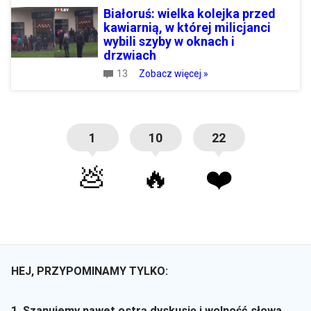
Białoruś: wielka kolejka przed
kawiarnią, w której milicjanci
wybili szyby w oknach i
drzwiach
13
Zobacz więcej »
1
10
22
💩
🔥
❤️
HEJ, PRZYPOMINAMY TYLKO:
1. Szanujemy nawet ostrą dyskusję i wolność słowa,