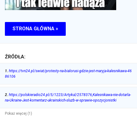
STRONA GŁÓWNA »
ŹRÓDŁA:
1
.
https://tvn24.pl/swiat/protesty-na-bialorusi-gdzie-jest-maryja-kalesnikawa-46
86106
2
.
https://polskieradio24.pl/5/1223/Artykul/2578376,Kalesnikawa-nie-dotarla-
na-Ukraine-Jest-komentarz-ukrainskich-sluzb-w-sprawie-opozycjonistki
Pokaż więcej (1)