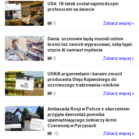
USA: 18-latek został najmłodszym
profesorem na świecie
0
Zobacz więcej »
Dania: uczniowie będą musieli ustnie
bronić tez swoich wypracowań, żeby tępić
użycie AI zamiast myślenia
0
Zobacz więcej »
UOKiK argumentami i karami zmusił
producenta Oleju Kujawskiego do
uczciwszego traktowania rolników
6
Zobacz więcej »
Ambasada Rosji w Polsce z oburzeniem
przyjęła demontaż pomnika
upamiętniającego żołnierzy Armii
Czerwonej w Pyrzycach
12
Zobacz więcej »