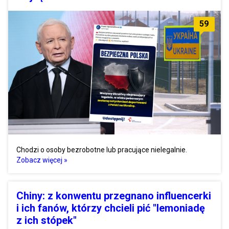
59
Chodzi o osoby bezrobotne lub pracujące nielegalnie.
Zobacz więcej »
Chiny: z konwentu przegnano influencerki
i ich fanów, którzy chcieli pić "lemoniadę
z ich stópek"