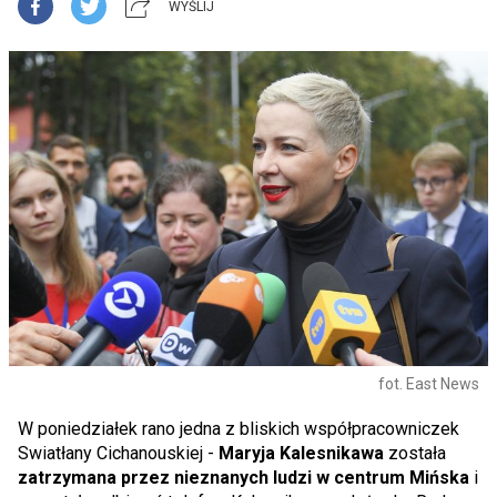
WYŚLIJ
fot. East News
W poniedziałek rano jedna z bliskich współpracowniczek
Swiatłany Cichanouskiej -
Maryja Kalesnikawa
została
zatrzymana przez nieznanych ludzi w centrum Mińska
i