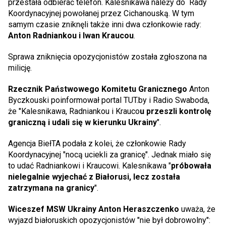
przestała odbierać telefon. Kalesnikawa należy do Rady
Koordynacyjnej powołanej przez Cichanouską. W tym
samym czasie zniknęli także inni dwa członkowie rady:
Anton Radniankou i Iwan Kraucou
.
Sprawa zniknięcia opozycjonistów została zgłoszona na
milicję.
Rzecznik Państwowego Komitetu Granicznego
Anton
Byczkouski poinformował portal TUT.by i Radio Swaboda,
że "Kalesnikawa, Radniankou i Krauco
u przeszli kontrolę
graniczną i udali się w kierunku Ukrainy
".
Agencja BiełTA podała z kolei, że członkowie Rady
Koordynacyjnej "nocą uciekli za granicę". Jednak miało się
to udać Radniankowi i Kraucowi. Kalesnikawa "
próbowała
nielegalnie wyjechać z Białorusi, lecz została
zatrzymana na granicy
".
Wiceszef MSW Ukrainy Anton Heraszczenko
uważa, że
wyjazd białoruskich opozycjonistów "nie był dobrowolny":