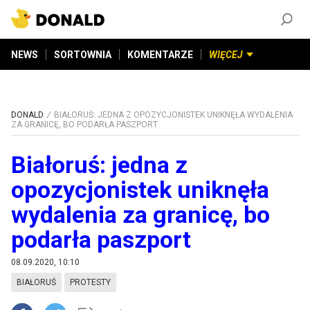
ZAŁÓŻ KONTO
©
2026
DONALD.PL
Wszelkie prawa zastrzeżone
NEWS
SORTOWNIA
KOMENTARZE
WIĘCEJ
DONALD
BIAŁORUŚ: JEDNA Z OPOZYCJONISTEK UNIKNĘŁA WYDALENIA
ZA GRANICĘ, BO PODARŁA PASZPORT
Białoruś: jedna z
opozycjonistek uniknęła
wydalenia za granicę, bo
podarła paszport
08.09.2020, 10:10
BIAŁORUŚ
PROTESTY