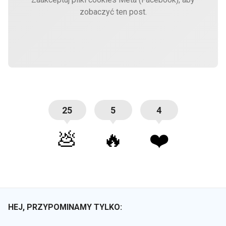
zobaczyć ten post.
25
5
4
💩
🔥
❤️
HEJ, PRZYPOMINAMY TYLKO: