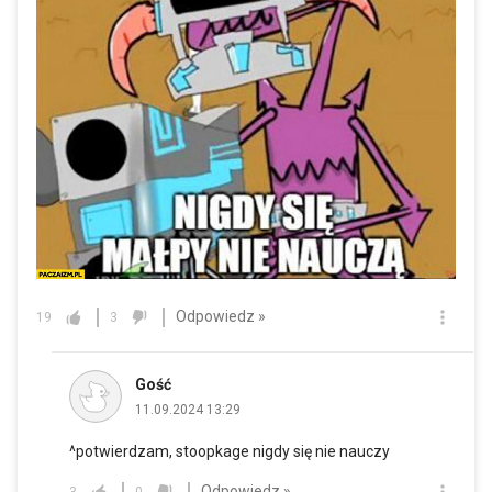
Odpowiedz »
19
3
Gość
11.09.2024 13:29
^potwierdzam, stoopkage nigdy się nie nauczy
Odpowiedz »
3
0