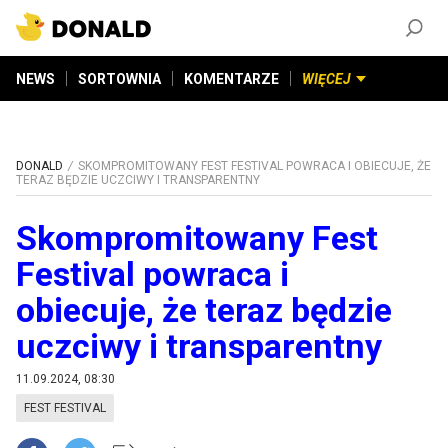
ZAŁÓŻ KONTO
©
2026
DONALD.PL
Wszelkie prawa zastrzeżone
NEWS
SORTOWNIA
KOMENTARZE
WIĘCEJ
DONALD
SKOMPROMITOWANY FEST FESTIVAL POWRACA I OBIECUJE, ŻE
TERAZ BĘDZIE UCZCIWY I TRANSPARENTNY
Skompromitowany Fest
Festival powraca i
obiecuje, że teraz będzie
uczciwy i transparentny
11.09.2024, 08:30
FEST FESTIVAL