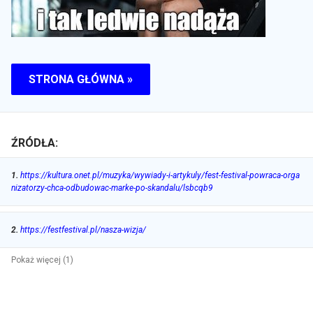
STRONA GŁÓWNA »
ŹRÓDŁA:
1
.
https://kultura.onet.pl/muzyka/wywiady-i-artykuly/fest-festival-powraca-orga
nizatorzy-chca-odbudowac-marke-po-skandalu/lsbcqb9
2
.
https://festfestival.pl/nasza-wizja/
Pokaż więcej (1)