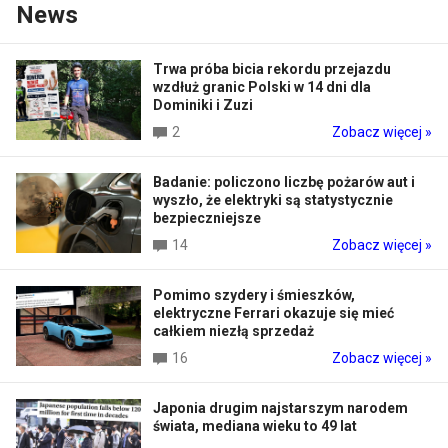
News
Trwa próba bicia rekordu przejazdu
wzdłuż granic Polski w 14 dni dla
Dominiki i Zuzi
2
Zobacz więcej »
Badanie: policzono liczbę pożarów aut i
wyszło, że elektryki są statystycznie
bezpieczniejsze
14
Zobacz więcej »
Pomimo szydery i śmieszków,
elektryczne Ferrari okazuje się mieć
całkiem niezłą sprzedaż
16
Zobacz więcej »
Japonia drugim najstarszym narodem
świata, mediana wieku to 49 lat