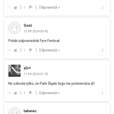
Odpowiedz »
1
0
Gość
12.09.2024 03:42
Polski odpowiednik Fyre Festival.
Odpowiedz »
4
0
xDˣᴰ
11.09.2024 21:25
No szkoda tylko, że Park Śląski tego nie potwierdza xD
Odpowiedz »
4
0
takwiec