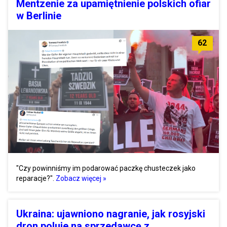
Mentzenie za upamiętnienie polskich ofiar
w Berlinie
62
"Czy powinniśmy im podarować paczkę chusteczek jako
reparacje?".
Zobacz więcej »
Ukraina: ujawniono nagranie, jak rosyjski
dron poluje na sprzedawcę z