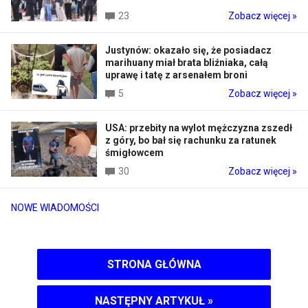
23
Zobacz więcej »
Justynów: okazało się, że posiadacz
marihuany miał brata bliźniaka, całą
uprawę i tatę z arsenałem broni
5
Zobacz więcej »
USA: przebity na wylot mężczyzna zszedł
z góry, bo bał się rachunku za ratunek
śmigłowcem
30
Zobacz więcej »
NOWE WIADOMOŚCI
STRONA GŁÓWNA
NASTĘPNY ARTYKUŁ
»