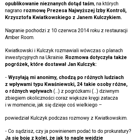
opublikowanie nieznanych dotąd taśm
, na których
nagrano
rozmowę Prezesa Najwyższej Izby Kontroli,
Krzysztofa Kwiatkowskiego z Janem Kulczykiem.
Nagranie pochodzi z 10 czerwca 2014 roku z restauracji
Amber Room.
Kwiatkowski i Kulczyk rozmawiali wówczas o planach
inwestycyjnych na Ukrainie.
Rozmowa dotyczyła także
pogróżek, które dostawał Jan Kulczyk:
-
Wysyłają mi anonimy, chodzą po różnych ludziach
z wpływami typu Kwaśniewski, 24 takie osoby różne,
o różnych wpływach
(…) z pogróżkami (…) dziwnym
zbiegiem okoliczności coraz większe kręgi zatacza
i w momencie, jak się dzieje coś wielkiego –
powiedział Kulczyk podczas rozmowy z Kwiatkowskim.
- Co sądzisz, czy ja powinienem podać to do prokuratury?
Ja się boję z kolei, że jak to nagle wejdzie