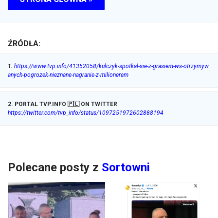
ŹRÓDŁA:
1
.
https://www.tvp.info/41352058/kulczyk-spotkal-sie-z-grasiem-ws-otrzymyw
anych-pogrozek-nieznane-nagranie-z-milionerem
2
.
PORTAL TVP.INFO 🇵🇱 ON TWITTER
https://twitter.com/tvp_info/status/1097251972602888194
Polecane posty z
Sortowni