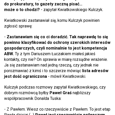
do prokuratury, to gazety zaczną pisać…
może o to chodzi?
- zapytał Kwiatkowskiego Kulczyk.
Kwiatkowski zastanawiał się, komu Kulczyk powinien
zgłosić sprawę:
-
Zastanawiam się co ci doradzić. Tak naprawdę to się
powinno klasyfikować do ochrony szerokich interesów
gospodarczych, czyli nominalnie to jest kompetencja
ABW.
Ty z tym Dariuszem Łuczakiem miałeś jakieś
kontakty, czy nie? On sprawia w miarę rozsądne wrażenie.
Ja się zastanawiam nad jedną rzeczą, czy jednak nie
porozmawiać z kimś i to szczerze mówiąc
lista adresów
jest dość ograniczona
- mówił Kwiatkowski.
Kulczyk podczas rozmowy zapytał Kwiatkowskiego, czy
dobrym rozmówcą byłby
Paweł Graś
najbliższy
współpracownik Donalda Tuska:
- Z Pawłem. Wiesz co rzeczywiście z Pawłem. To jest etap
Pawła dzisiaj (…)
Paweł jest rzeczywiście najlepszym