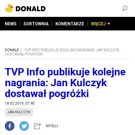
ZAŁÓŻ KONTO
©
2026
DONALD.PL
Wszelkie prawa zastrzeżone
NEWS
SORTOWNIA
KOMENTARZE
WIĘCEJ
DONALD
TVP INFO PUBLIKUJE KOLEJNE NAGRANIA: JAN KULCZYK
DOSTAWAŁ POGRÓŻKI
TVP Info publikuje kolejne
nagrania: Jan Kulczyk
dostawał pogróżki
18.02.2019, 07:40
JAN KULCZYK
WYŚLIJ