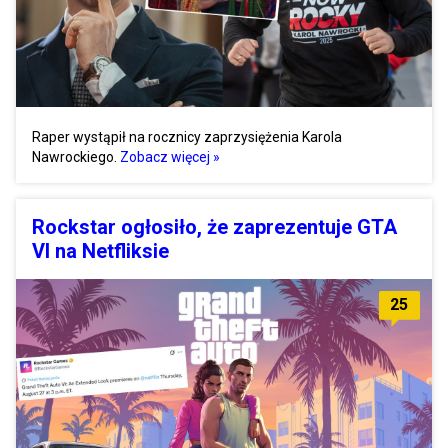
Raper wystąpił na rocznicy zaprzysiężenia Karola
Nawrockiego.
Zobacz więcej »
Rockstar ogłosiło, że zaprezentuje GTA
VI na Netfliksie
25