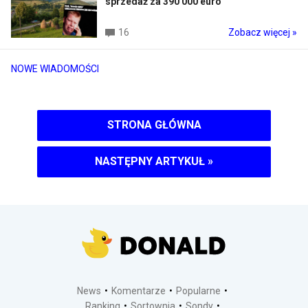
sprzedaż za 390 000 euro
16
Zobacz więcej »
NOWE WIADOMOŚCI
STRONA GŁÓWNA
NASTĘPNY ARTYKUŁ
»
News
Komentarze
Popularne
Ranking
Sortownia
Sondy