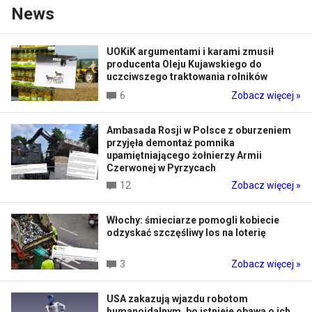
News
UOKiK argumentami i karami zmusił
producenta Oleju Kujawskiego do
uczciwszego traktowania rolników
6
Zobacz więcej »
Ambasada Rosji w Polsce z oburzeniem
przyjęła demontaż pomnika
upamiętniającego żołnierzy Armii
Czerwonej w Pyrzycach
12
Zobacz więcej »
Włochy: śmieciarze pomogli kobiecie
odzyskać szczęśliwy los na loterię
3
Zobacz więcej »
USA zakazują wjazdu robotom
humanoidalnym, bo istnieje obawa o ich