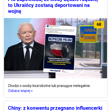
to Ukraińcy zostaną deportowani na
wojnę
68
Chodzi o osoby bezrobotne lub pracujące nielegalnie.
Zobacz więcej »
Chiny: z konwentu przegnano influencerki