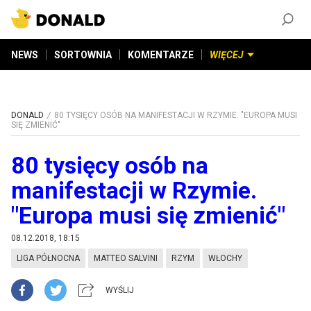
ZAŁÓŻ KONTO
©
2026
DONALD.PL
Wszelkie prawa zastrzeżone
NEWS
SORTOWNIA
KOMENTARZE
WIĘCEJ
DONALD
80 TYSIĘCY OSÓB NA MANIFESTACJI W RZYMIE. "EUROPA MUSI
SIĘ ZMIENIĆ"
80 tysięcy osób na
manifestacji w Rzymie.
"Europa musi się zmienić"
08.12.2018, 18:15
LIGA PÓŁNOCNA
MATTEO SALVINI
RZYM
WŁOCHY
WYŚLIJ