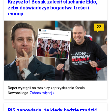
Krzysztof Bosak zalecił słuchanie Eldo,
żeby doświadczyć bogactwa treści i
emocji
22
Raper wystąpił na rocznicy zaprzysiężenia Karola
Nawrockiego.
Zobacz więcej »
PiS zapowiada, że kiedy będzie rządzić,