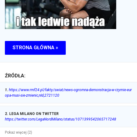
STRONA GŁÓWNA »
ŹRÓDŁA:
1
.
https://www.rmf24.pl/fakty/swiat/news-ogromna-demonstracja-w-rzymie-eur
opa-musi-sie-zmienic,nId,2721120
2
.
LEGA MILANO ON TWITTER
https://twitter.com/LegaNordMilano/status/1071399542065717248
Pokaż więcej (2)