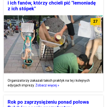
i ich fanów, którzy chcieli pić "lemoniadę
z ich stópek"
27
Organizatorzy zakazali takich praktyk na tej i kolejnych
edycjach imprezy.
Zobacz więcej »
Rok po zaprzysiężeniu ponad połowa