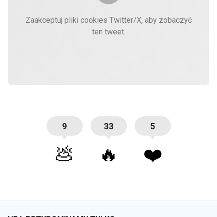
Zaakceptuj pliki cookies Twitter/X, aby zobaczyć
ten tweet.
9
33
5
💩
🔥
❤️