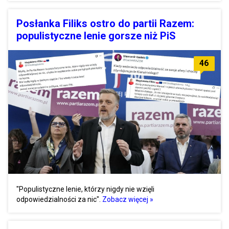
Posłanka Filiks ostro do partii Razem:
populistyczne lenie gorsze niż PiS
46
"Populistyczne lenie, którzy nigdy nie wzięli
odpowiedzialności za nic".
Zobacz więcej »