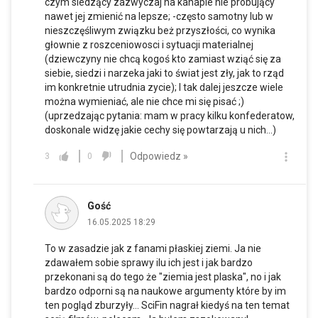
czym siedzący zazwyczaj na kanapie nie probujący
nawet jej zmienić na lepsze; -często samotny lub w
nieszczęśliwym związku beż przyszłości, co wynika
głownie z roszceniowosci i sytuacji materialnej
(dziewczyny nie chcą kogoś kto zamiast wziąć się za
siebie, siedzi i narzeka jaki to świat jest zły, jak to rząd
im konkretnie utrudnia zycie); I tak dalej jeszcze wiele
można wymieniać, ale nie chce mi się pisać ;)
(uprzedzając pytania: mam w pracy kilku konfederatow,
doskonale widzę jakie cechy się powtarzają u nich...)
Odpowiedz »
3
0
Gość
16.05.2025 18:29
To w zasadzie jak z fanami płaskiej ziemi. Ja nie
zdawałem sobie sprawy ilu ich jest i jak bardzo
przekonani są do tego że "ziemia jest plaska", no i jak
bardzo odporni są na naukowe argumenty które by im
ten pogląd zburzyły... SciFin nagrał kiedyś na ten temat