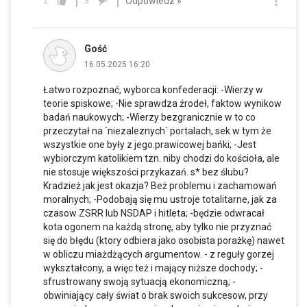
Odpowiedz »
2
3
Gość
16.05.2025 16:20
Łatwo rozpoznać, wyborca konfederacji: -Wierzy w
teorie spiskowe; -Nie sprawdza źrodeł, faktow wynikow
badań naukowych; -Wierzy bezgranicznie w to co
przeczytał na `niezaleznych` portalach, sek w tym że
wszystkie one były z jego.prawicowej bańki; -Jest
wybiorczym katolikiem tzn. niby chodzi do kościoła, ale
nie stosuje większości przykazań. s* bez ślubu?
Kradzież jak jest okazja? Beż problemu i zachamowań
moralnych; -Podobają się mu ustroje totalitarne, jak za
czasow ZSRR lub NSDAP i hitleta; -będzie odwracał
kota ogonem na każdą stronę, aby tylko nie przyznać
się do błędu (ktory odbiera jako osobista porażkę) nawet
w obliczu miażdżących argumentow. - z reguły gorzej
wykształcony, a więc też i mający niższe dochody; -
sfrustrowany swoją sytuacją ekonomiczną; -
obwiniający cały świat o brak swoich sukcesow, przy