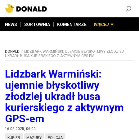
ZAŁÓŻ KONTO
©
2026
DONALD.PL
Wszelkie prawa zastrzeżone
NEWS
SORTOWNIA
KOMENTARZE
WIĘCEJ
DONALD
LIDZBARK WARMIŃSKI: UJEMNIE BŁYSKOTLIWY ZŁODZIEJ
UKRADŁ BUSA KURIERSKIEGO Z AKTYWNYM GPS-EM
Lidzbark Warmiński:
ujemnie błyskotliwy
złodziej ukradł busa
kurierskiego z aktywnym
GPS-em
16.05.2025, 06:00
KURIER
MAZURY
POLICJA