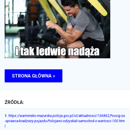
STRONA GŁÓWNA »
ŹRÓDŁA:
1
.
https://warminsko-mazurska.policja.gov.pl/ol/aktualnosci/136862,Poscig-za
-sprawca-kradziezy-pojazdu-Policjanci-odzyskali-samochod-o-wartosci-100.htm
l