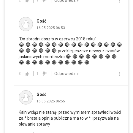
Odpowiedz »
2
1
Gość
16.05.2025 06:53
"Do zbrodni doszło w czerwcu 2018 roku"
😂
😂
😂
😂
😂
😂
😂
😂
😂
😂
😂
😂
😂
😂
😂
😂
😂
😂
😂
😂
😂
😂
przeklej jeszcze newsy z czasów
😂
😂
😂
😂
😂
😂
😂
😂
jaskiniowych mordeczko
😂
😂
😂
😂
😂
😂
😂
😂
😂
😂
😂
Odpowiedz »
3
1
Gość
16.05.2025 06:55
Kain wciąż nie stanął przed wymiarem sprawiedliwości
za * brata a opinia publiczna ma to w * i przyzwala na
olewanie sprawy