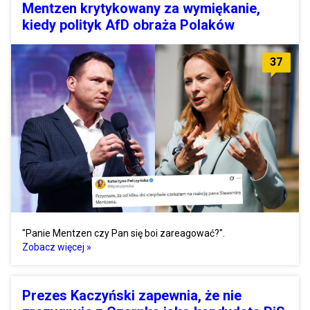
Mentzen krytykowany za wymiękanie,
kiedy polityk AfD obraża Polaków
37
"Panie Mentzen czy Pan się boi zareagować?".
Zobacz więcej »
Prezes Kaczyński zapewnia, że nie