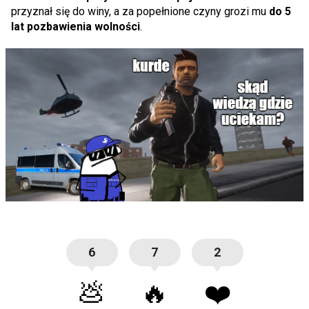
przyznał się do winy, a za popełnione czyny grozi mu
do 5
lat pozbawienia wolności
.
6
7
2
💩
🔥
❤️