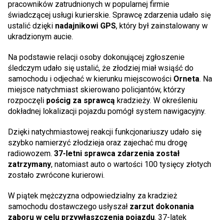
pracowników zatrudnionych w popularnej firmie
świadczącej usługi kurierskie. Sprawcę zdarzenia udało się
ustalić dzięki
nadajnikowi GPS
, który był zainstalowany w
ukradzionym aucie.
Na podstawie relacji osoby dokonującej zgłoszenie
śledczym udało się ustalić, że złodziej miał wsiąść do
samochodu i odjechać w kierunku miejscowości
Orneta
. Na
miejsce natychmiast skierowano policjantów, którzy
rozpoczęli
pościg za sprawcą
kradzieży. W określeniu
dokładnej lokalizacji pojazdu pomógł system nawigacyjny.
Dzięki natychmiastowej reakcji funkcjonariuszy udało się
szybko namierzyć złodzieja oraz zajechać mu drogę
radiowozem.
37-letni sprawca zdarzenia został
zatrzymany
, natomiast auto o wartości 100 tysięcy złotych
zostało zwrócone kurierowi.
W piątek mężczyzna odpowiedzialny za kradzież
samochodu dostawczego usłyszał
zarzut
dokonania
zaboru w celu przywłaszczenia pojazdu
. 37-latek