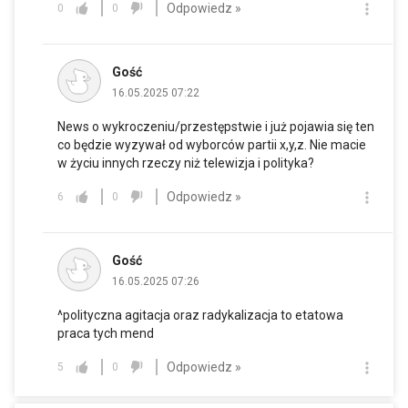
Odpowiedz »
0
0
Gość
16.05.2025 07:22
News o wykroczeniu/przestępstwie i już pojawia się ten
co będzie wyzywał od wyborców partii x,y,z. Nie macie
w życiu innych rzeczy niż telewizja i polityka?
Odpowiedz »
6
0
Gość
16.05.2025 07:26
^polityczna agitacja oraz radykalizacja to etatowa
praca tych mend
Odpowiedz »
5
0