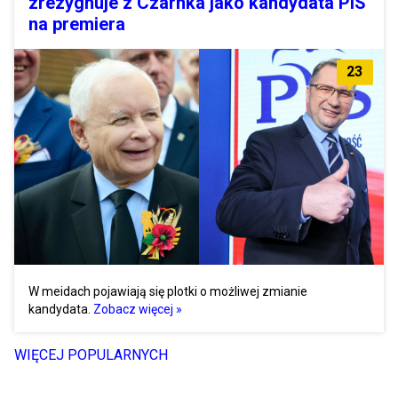
zrezygnuje z Czarnka jako kandydata PiS
na premiera
23
W meidach pojawiają się plotki o możliwej zmianie
kandydata.
Zobacz więcej »
WIĘCEJ POPULARNYCH