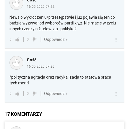
16.05.2025 07:22
News o wykroczeniu/przestępstwie i już pojawia się ten co
będzie wyzywał od wyborców partii x,y,z. Nie macie w życiu
innych rzeczy niż telewizja i polityka?
Odpowiedz »
6
0
Gość
16.05.2025 07:26
^polityczna agitacja oraz radykalizacja to etatowa praca
tych mend
Odpowiedz »
5
0
17
KOMENTARZY