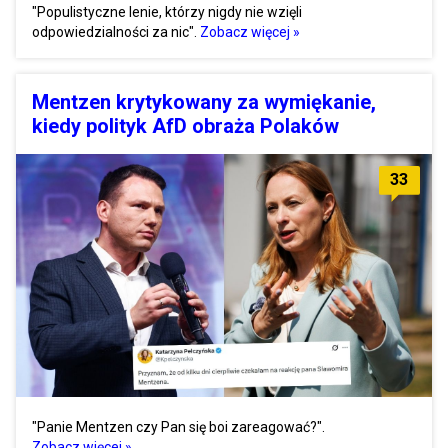
"Populistyczne lenie, którzy nigdy nie wzięli
odpowiedzialności za nic".
Zobacz więcej »
Mentzen krytykowany za wymiękanie,
kiedy polityk AfD obraża Polaków
33
"Panie Mentzen czy Pan się boi zareagować?".
Zobacz więcej »