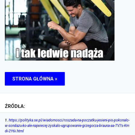
STRONA GŁÓWNA »
ŹRÓDŁA:
1
.
https://polityka.se.pl/wiadomosci/roszada-na-poczatku-jesieni-pis-pokonalo-
w-sondazu-ko-ale-najwiecej-zyskalo-ugrupowanie-grzegorza-brauna-aa-TV7s-Km
di-2Y6i.html