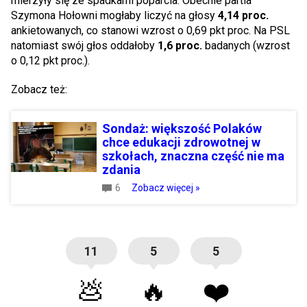
mierzyły się ze spadkami poparcia. Obecnie partia
Szymona Hołowni mogłaby liczyć na głosy
4,14 proc.
ankietowanych, co stanowi wzrost o 0,69 pkt proc. Na PSL
natomiast swój głos oddałoby
1,6 proc.
badanych (wzrost
o 0,12 pkt proc.).
Zobacz też:
Sondaż: większość Polaków
chce edukacji zdrowotnej w
szkołach, znaczna część nie ma
zdania
6
Zobacz więcej »
11
5
5
💩
🔥
❤️