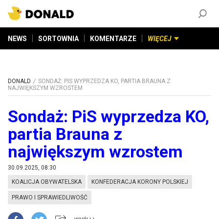
ZAŁÓŻ KONTO
©
2026
DONALD.PL
Wszelkie prawa zastrzeżone
NEWS
SORTOWNIA
KOMENTARZE
WIĘCEJ
DONALD
SONDAŻ: PIS WYPRZEDZA KO, PARTIA BRAUNA Z
NAJWIĘKSZYM WZROSTEM
Sondaż: PiS wyprzedza KO,
partia Brauna z
największym wzrostem
30.09.2025, 08:30
KOALICJA OBYWATELSKA
KONFEDERACJA KORONY POLSKIEJ
PRAWO I SPRAWIEDLIWOŚĆ