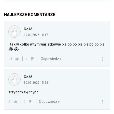
NAJLEPSZE KOMENTARZE
Gość
30.09.2025 10:17
I tak w kółko w tym wariatkowie pis po po pis pis po po pis
😂
😭
Odpowiedz »
14
1
Gość
30.09.2025 15:58
zrzygqm się chyba
Odpowiedz »
2
0