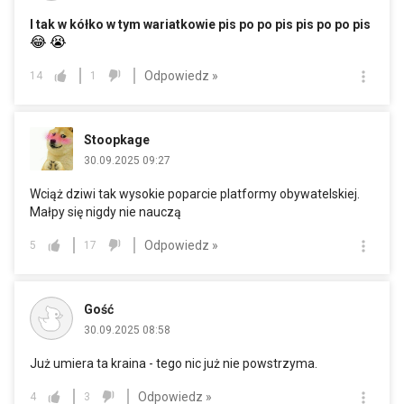
I tak w kółko w tym wariatkowie pis po po pis pis po po pis
😂
😭
Odpowiedz »
14
1
Stoopkage
30.09.2025 09:27
Wciąż dziwi tak wysokie poparcie platformy obywatelskiej.
Małpy się nigdy nie nauczą
Odpowiedz »
5
17
Gość
30.09.2025 08:58
Już umiera ta kraina - tego nic już nie powstrzyma.
Odpowiedz »
4
3