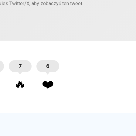
kies Twitter/X, aby zobaczyć ten tweet.
7
6
🔥
❤️