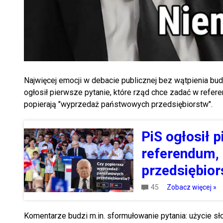
Najwięcej emocji w debacie publicznej bez wątpienia bud
ogłosił pierwsze pytanie, które rząd chce zadać w refer
popierają "wyprzedaż państwowych przedsiębiorstw".
PiS ogłosił 
referendum,
przedsiębior
45
Zobacz więcej »
Komentarze budzi m.in. sformułowanie pytania: użycie 