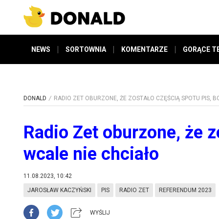
NEWS
SORTOWNIA
KOMENTARZE
GORĄCE T
DONALD
RADIO ZET OBURZONE, ŻE ZOSTAŁO CZĘŚCIĄ SPOTU PIS, B
Radio Zet oburzone, że z
wcale nie chciało
11.08.2023, 10:42
JAROSŁAW KACZYŃSKI
PIS
RADIO ZET
REFERENDUM 2023
WYŚLIJ