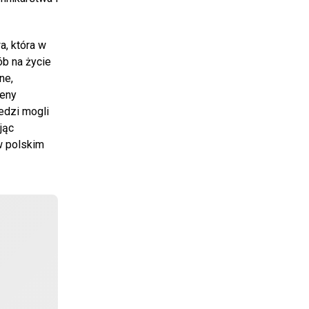
a, która w
ób na życie
ne,
ceny
edzi mogli
jąc
w polskim