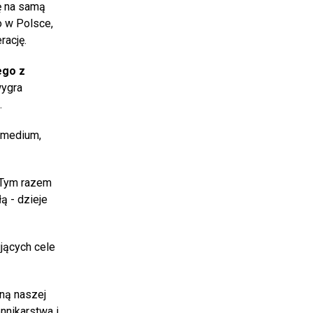
ę na samą
o w Polsce,
rację.
ego z
wygra
.
 medium,
. Tym razem
ą - dzieje
jących cele
zną naszej
nnikarstwa i