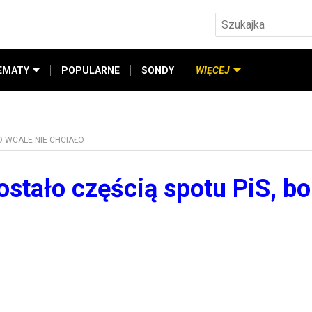
EMATY
POPULARNE
SONDY
WIĘCEJ
O WCALE NIE CHCIAŁO
ostało częścią spotu PiS, bo