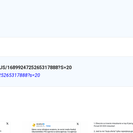
S/1689924725265317888?S=20
725265317888?s=20