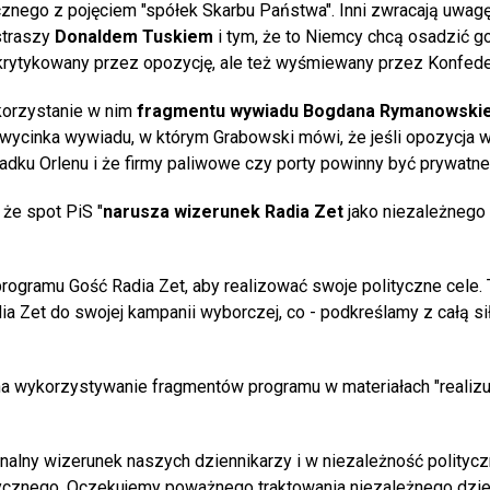
znego z pojęciem "spółek Skarbu Państwa". Inni zwracają uwag
straszy
Donaldem Tuskiem
i tym, że to Niemcy chcą osadzić g
krytykowany przez opozycję, ale też wyśmiewany przez Konfede
korzystanie w nim
fragmentu wywiadu Bogdana Rymanowski
o wycinka wywiadu, w którym Grabowski mówi, że jeśli opozycja 
adku Orlenu i że firmy paliwowe czy porty powinny być prywatne
 że spot PiS "
narusza wizerunek Radia Zet
jako niezależnego
 programu Gość Radia Zet, aby realizować swoje polityczne cele
a Zet do swojej kampanii wyborczej, co - podkreślamy z całą sił
na wykorzystywanie fragmentów programu w materiałach "realizu
onalny wizerunek naszych dziennikarzy i w niezależność polityc
itycznego. Oczekujemy poważnego traktowania niezależnego dzie