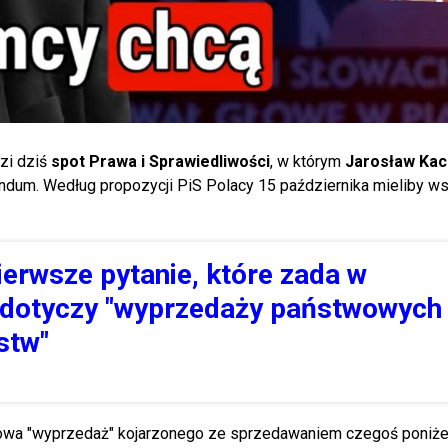
zi dziś
spot Prawa i Sprawiedliwości
, w którym
Jarosław Kac
endum. Według propozycji PiS Polacy 15 października mieliby w
pierwsze pytanie, które zada w
 dotyczy "wyprzedaży państwowych
stw"
słowa "wyprzedaż" kojarzonego ze sprzedawaniem czegoś poniże