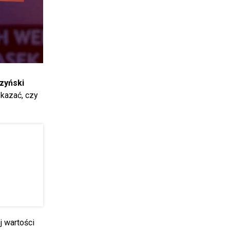
zyński
skazać, czy
j wartości