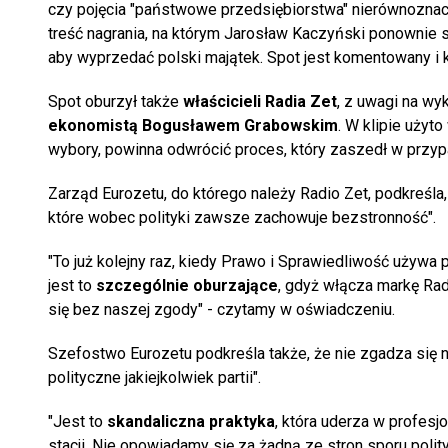
czy pojęcia "państwowe przedsiębiorstwa" nierównoznac
treść nagrania, na którym Jarosław Kaczyński ponownie 
aby wyprzedać polski majątek. Spot jest komentowany i 
Spot oburzył także
właścicieli Radia Zet
, z uwagi na wy
ekonomistą Bogusławem Grabowskim
. W klipie użyt
wybory, powinna odwrócić proces, który zaszedł w przyp
Zarząd Eurozetu, do którego należy Radio Zet, podkreśla,
które wobec polityki zawsze zachowuje bezstronność".
"To już kolejny raz, kiedy Prawo i Sprawiedliwość używa
jest to
szczególnie oburzające
, gdyż włącza markę Radi
się bez naszej zgody" - czytamy w oświadczeniu.
Szefostwo Eurozetu podkreśla także, że nie zgadza się 
polityczne jakiejkolwiek partii".
"Jest to
skandaliczna praktyka
, która uderza w profesj
stacji. Nie opowiadamy się za żadną ze stron sporu pol