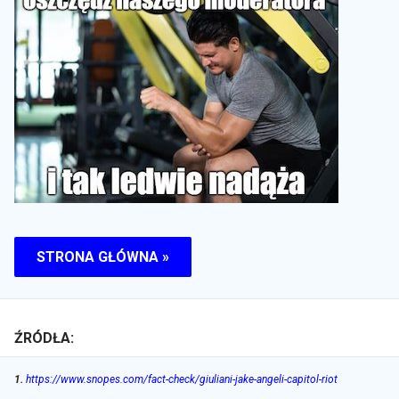
STRONA GŁÓWNA »
ŹRÓDŁA:
1
.
https://www.snopes.com/fact-check/giuliani-jake-angeli-capitol-riot