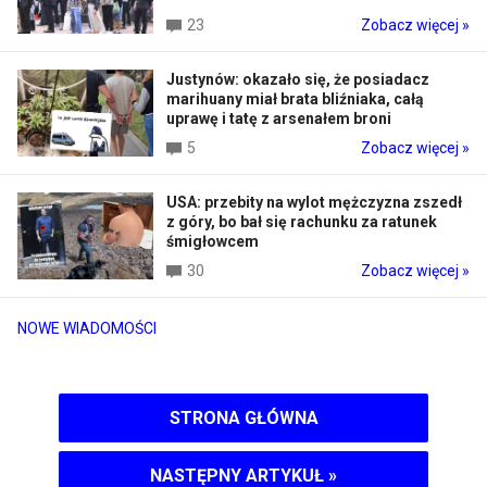
23
Zobacz więcej »
Justynów: okazało się, że posiadacz
marihuany miał brata bliźniaka, całą
uprawę i tatę z arsenałem broni
5
Zobacz więcej »
USA: przebity na wylot mężczyzna zszedł
z góry, bo bał się rachunku za ratunek
śmigłowcem
30
Zobacz więcej »
NOWE WIADOMOŚCI
STRONA GŁÓWNA
NASTĘPNY ARTYKUŁ
»