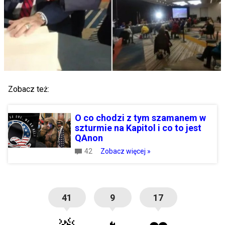
Zobacz też:
O co chodzi z tym szamanem w
szturmie na Kapitol i co to jest
QAnon
42
Zobacz więcej »
41
9
17