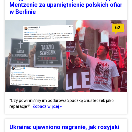
Mentzenie za upamiętnienie polskich ofiar
w Berlinie
62
"Czy powinniśmy im podarować paczkę chusteczek jako
reparacje?".
Zobacz więcej »
Ukraina: ujawniono nagranie, jak rosyjski