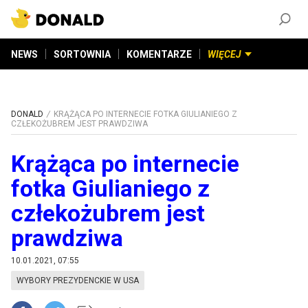
ZAŁÓŻ KONTO
©
2026
DONALD.PL
Wszelkie prawa zastrzeżone
NEWS
SORTOWNIA
KOMENTARZE
WIĘCEJ
DONALD
KRĄŻĄCA PO INTERNECIE FOTKA GIULIANIEGO Z
CZŁEKOŻUBREM JEST PRAWDZIWA
Krążąca po internecie
fotka Giulianiego z
człekożubrem jest
prawdziwa
10.01.2021, 07:55
WYBORY PREZYDENCKIE W USA