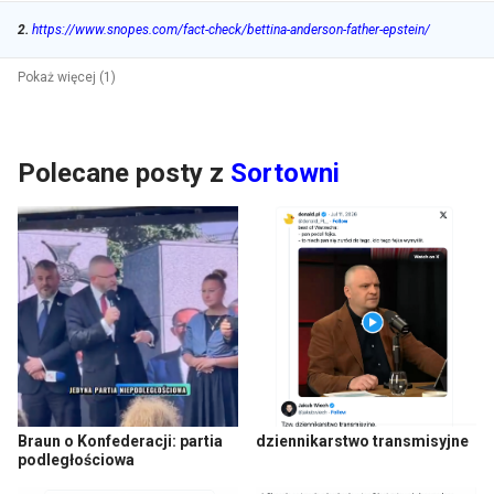
2
.
https://www.snopes.com/fact-check/bettina-anderson-father-epstein/
Pokaż więcej (1)
Polecane posty z
Sortowni
Braun o Konfederacji: partia
dziennikarstwo transmisyjne
podległościowa