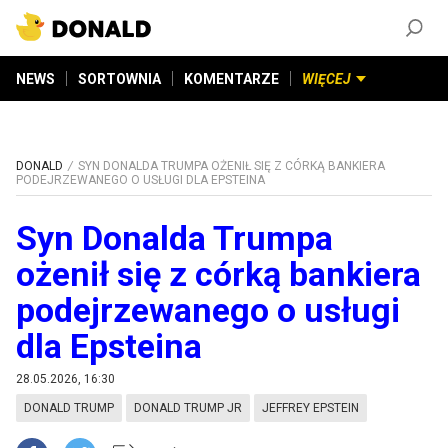
ZAŁÓŻ KONTO
©
2026
DONALD.PL
Wszelkie prawa zastrzeżone
NEWS
SORTOWNIA
KOMENTARZE
WIĘCEJ
DONALD
SYN DONALDA TRUMPA OŻENIŁ SIĘ Z CÓRKĄ BANKIERA
PODEJRZEWANEGO O USŁUGI DLA EPSTEINA
Syn Donalda Trumpa
ożenił się z córką bankiera
podejrzewanego o usługi
dla Epsteina
28.05.2026, 16:30
DONALD TRUMP
DONALD TRUMP JR
JEFFREY EPSTEIN