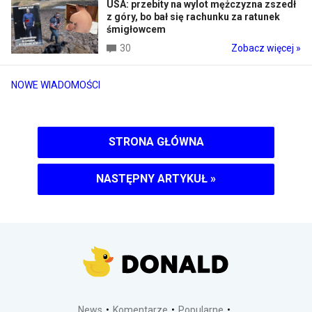
USA: przebity na wylot mężczyzna zszedł
z góry, bo bał się rachunku za ratunek
śmigłowcem
30
Zobacz więcej »
NOWE WIADOMOŚCI
STRONA GŁÓWNA
NASTĘPNY ARTYKUŁ
»
News
Komentarze
Popularne