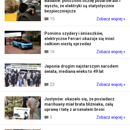
Badanie: policzono liczbę pożarów aut i
wyszło, że elektryki są statystycznie
bezpieczniejsze
15
Zobacz więcej »
Pomimo szydery i śmieszków,
elektryczne Ferrari okazuje się mieć
całkiem niezłą sprzedaż
16
Zobacz więcej »
Japonia drugim najstarszym narodem
świata, mediana wieku to 49 lat
23
Zobacz więcej »
Justynów: okazało się, że posiadacz
marihuany miał brata bliźniaka, całą
uprawę i tatę z arsenałem broni
5
Zobacz więcej »