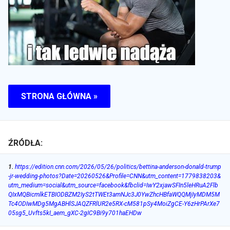
STRONA GŁÓWNA »
ŹRÓDŁA:
1
.
https://edition.cnn.com/2026/05/26/politics/bettina-anderson-donald-trump
-jr-wedding-photos?Date=20260526&Profile=CNN&utm_content=1779838203&
utm_medium=social&utm_source=facebook&fbclid=IwY2xjawSFIn5leHRuA2Flb
QIxMQBicmlkETBIODBZM2IyS2tTWEt3amNJc3J0YwZhcHBfaWQQMjIyMDM5M
Tc4ODIwMDg5MgABHlSJAQZFRlUR2e5RX-cM581pSy4MoiZgCE-Y6zHrPArXe7
05sg5_Uvfts5kI_aem_gXC-2gIC9Bi9y701haEHDw