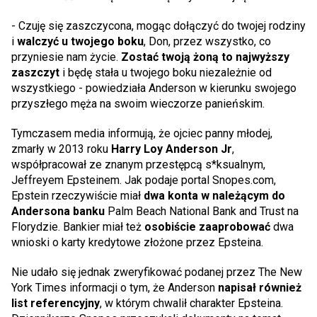
- Czuję się zaszczycona, mogąc dołączyć do twojej rodziny
i
walczyć u twojego boku
, Don, przez wszystko, co
przyniesie nam życie.
Zostać twoją żoną to najwyższy
zaszczyt
i będę stała u twojego boku niezależnie od
wszystkiego - powiedziała Anderson w kierunku swojego
przyszłego męża na swoim wieczorze panieńskim.
Tymczasem media informują, że ojciec panny młodej,
zmarły w 2013 roku
Harry Loy Anderson Jr
,
współpracował ze znanym przestępcą s*ksualnym,
Jeffreyem Epsteinem. Jak podaje portal Snopes.com,
Epstein rzeczywiście miał
dwa konta w należącym do
Andersona banku
Palm Beach National Bank and Trust na
Florydzie. Bankier miał też
osobiście zaaprobować
dwa
wnioski o karty kredytowe złożone przez Epsteina.
Nie udało się jednak zweryfikować podanej przez The New
York Times informacji o tym, że Anderson
napisał również
list referencyjny
, w którym chwalił charakter Epsteina.