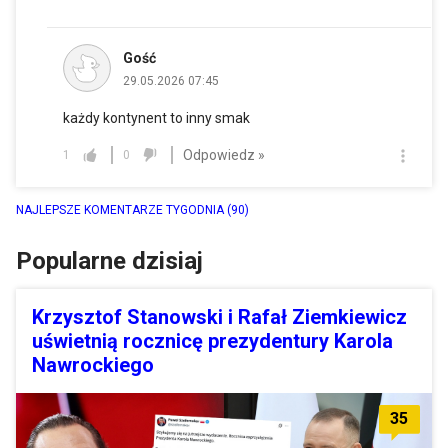
Gość
29.05.2026 07:45
każdy kontynent to inny smak
Odpowiedz »
1
0
NAJLEPSZE KOMENTARZE TYGODNIA
(90)
Popularne dzisiaj
Krzysztof Stanowski i Rafał Ziemkiewicz
uświetnią rocznicę prezydentury Karola
Nawrockiego
35