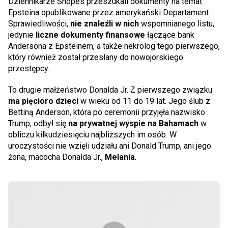
Dziennikarze Snopes przeszukali dokumenty na temat
Epsteina opublikowane przez amerykański Departament
Sprawiedliwości,
nie znaleźli w nich
wspomnianego listu,
jedynie
liczne dokumenty finansowe
łączące bank
Andersona z Epsteinem, a także nekrolog tego pierwszego,
który również został przesłany do nowojorskiego
przestępcy.
To drugie małżeństwo Donalda Jr. Z pierwszego związku
ma pięcioro dzieci
w wieku od 11 do 19 lat. Jego ślub z
Bettiną Anderson, która po ceremonii przyjęła nazwisko
Trump, odbył się
na prywatnej wyspie na Bahamach
w
obliczu kilkudziesięciu najbliższych im osób. W
uroczystości nie wzięli udziału ani Donald Trump, ani jego
żona, macocha Donalda Jr.,
Melania
.