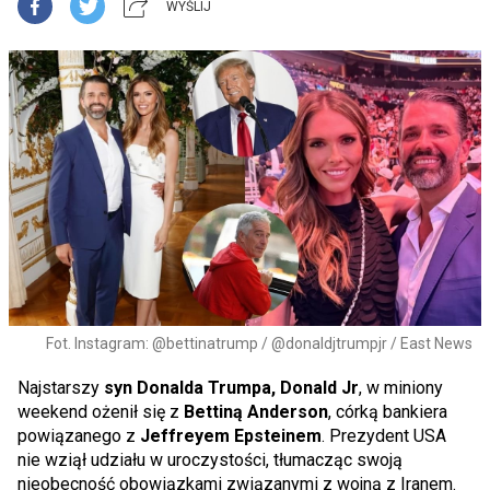
WYŚLIJ
Fot. Instagram: @bettinatrump / @donaldjtrumpjr / East News
Najstarszy
syn Donalda Trumpa, Donald Jr
, w miniony
weekend ożenił się z
Bettiną Anderson
, córką bankiera
powiązanego z
Jeffreyem Epsteinem
. Prezydent USA
nie wziął udziału w uroczystości, tłumacząc swoją
nieobecność obowiązkami związanymi z wojną z Iranem.