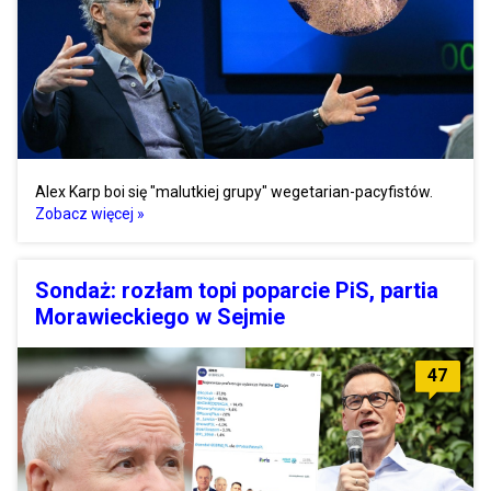
Alex Karp boi się "malutkiej grupy" wegetarian-pacyfistów.
Zobacz więcej »
Sondaż: rozłam topi poparcie PiS, partia
Morawieckiego w Sejmie
47