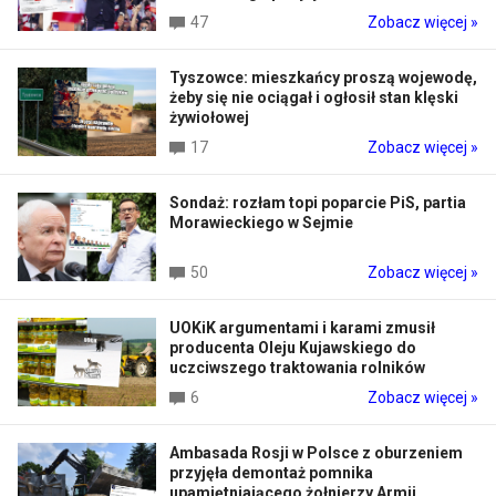
47
Zobacz więcej »
Tyszowce: mieszkańcy proszą wojewodę,
żeby się nie ociągał i ogłosił stan klęski
żywiołowej
17
Zobacz więcej »
Sondaż: rozłam topi poparcie PiS, partia
Morawieckiego w Sejmie
50
Zobacz więcej »
UOKiK argumentami i karami zmusił
producenta Oleju Kujawskiego do
uczciwszego traktowania rolników
6
Zobacz więcej »
Ambasada Rosji w Polsce z oburzeniem
przyjęła demontaż pomnika
upamiętniającego żołnierzy Armii