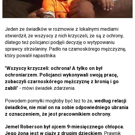
Jeden ze świadków w rozmowie z lokalnymi mediami
stwierdził, że wszyscy z nich krzyczeli, że są z ochrony,
dlatego też policjanci podjęli decyzję o wytypowaniu
sprawcy strzelaniny. Padło na czarnoskórego mężczyznę,
który powalił napastnika.
"
Wszyscy krzyczeli: ochrona! A tylko on był
ochroniarzem. Policjanci wykonywali swoją pracę,
zobaczyli czarnoskórego mężczyznę z bronią i go
zabili
" - mówi świadek zdarzenia.
Powodem pomyłki mogłoby być też to że,
według relacji
świadków, nie miał on na sobie odpowiedniego ubrania
z oznaczeniem, że jest pracownikiem ochrony.
Jemel Roberson był ojcem 9-miesięcznego chłopca.
Jego żona jest w ciąży z drugim dzieckiem
. Prawnik