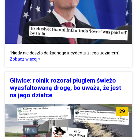
"Nigdy nie doszło do żadnego incydentu z jego udziałem".
Zobacz więcej »
Gliwice: rolnik rozorał pługiem świeżo
wyasfaltowaną drogę, bo uważa, że jest
na jego działce
29