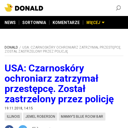
ZAŁÓŻ KONTO
©
2026
DONALD.PL
Wszelkie prawa zastrzeżone
NEWS
SORTOWNIA
KOMENTARZE
WIĘCEJ
DONALD
USA: CZARNOSKÓRY OCHRONIARZ ZATRZYMAŁ PRZESTĘPCĘ.
ZOSTAŁ ZASTRZELONY PRZEZ POLICJĘ
USA: Czarnoskóry
ochroniarz zatrzymał
przestępcę. Został
zastrzelony przez policję
19.11.2018, 14:15
ILLINOIS
JEMEL ROBERSON
MANNY’S BLUE ROOM BAR