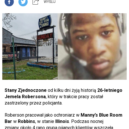
WYŚLIJ
Stany Zjednoczone
od kilku dni żyją historią
26-letniego
Jemela Robersona
, który w trakcie pracy został
zastrzelony przez policjanta.
Roberson pracował jako ochroniarz w
Manny’s Blue Room
Bar
w
Robbins
, w stanie
Illinois
. Podczas nocnej
zmiany około 4 rano grupa pijanych klientów wszczęła