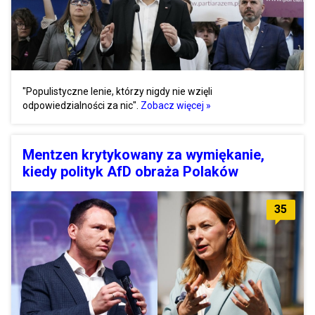
"Populistyczne lenie, którzy nigdy nie wzięli
odpowiedzialności za nic".
Zobacz więcej »
Mentzen krytykowany za wymiękanie,
kiedy polityk AfD obraża Polaków
35