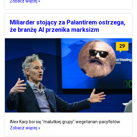
Zobacz więcej »
Miliarder stojący za Palantirem ostrzega,
że branżę AI przenika marksizm
29
Alex Karp boi się "malutkiej grupy" wegetarian-pacyfistów.
Zobacz więcej »