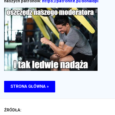
naszych patronów:
https://patronite.pl/donaldpl
STRONA GŁÓWNA »
ŹRÓDŁA: