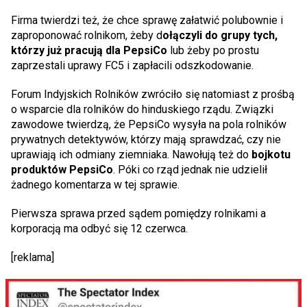
Firma twierdzi też, że chce sprawę załatwić polubownie i
zaproponować rolnikom, żeby d
ołączyli do grupy tych,
którzy już pracują dla PepsiCo
lub żeby po prostu
zaprzestali uprawy FC5 i zapłacili odszkodowanie.
Forum Indyjskich Rolników zwróciło się natomiast z prośbą
o wsparcie dla rolników do hinduskiego rządu. Związki
zawodowe twierdzą, że PepsiCo wysyła na pola rolników
prywatnych detektywów, którzy mają sprawdzać, czy nie
uprawiają ich odmiany ziemniaka. Nawołują też do
bojkotu
produktów PepsiCo
. Póki co rząd jednak nie udzielił
żadnego komentarza w tej sprawie.
Pierwsza sprawa przed sądem pomiędzy rolnikami a
korporacją ma odbyć się 12 czerwca.
[reklama]