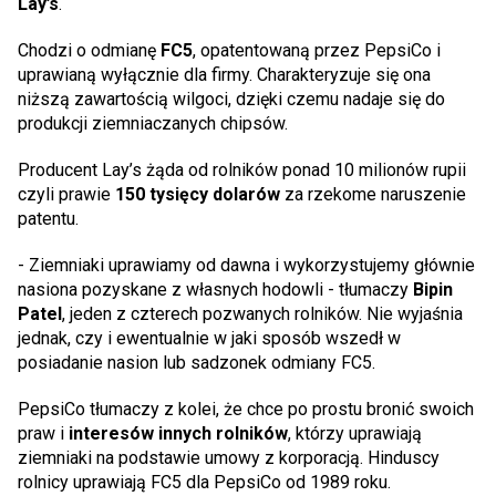
Lay’s
.
Chodzi o odmianę
FC5
, opatentowaną przez PepsiCo i
uprawianą wyłącznie dla firmy. Charakteryzuje się ona
niższą zawartością wilgoci, dzięki czemu nadaje się do
produkcji ziemniaczanych chipsów.
Producent Lay’s żąda od rolników ponad 10 milionów rupii
czyli prawie
150 tysięcy dolarów
za rzekome naruszenie
patentu.
- Ziemniaki uprawiamy od dawna i wykorzystujemy głównie
nasiona pozyskane z własnych hodowli - tłumaczy
Bipin
Patel
, jeden z czterech pozwanych rolników. Nie wyjaśnia
jednak, czy i ewentualnie w jaki sposób wszedł w
posiadanie nasion lub sadzonek odmiany FC5.
PepsiCo tłumaczy z kolei, że chce po prostu bronić swoich
praw i
interesów innych rolników
, którzy uprawiają
ziemniaki na podstawie umowy z korporacją. Hinduscy
rolnicy uprawiają FC5 dla PepsiCo od 1989 roku.