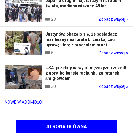
Japonia drugim najstarszym narodem
świata, mediana wieku to 49 lat
23
Zobacz więcej »
Justynów: okazało się, że posiadacz
marihuany miał brata bliźniaka, całą
uprawę i tatę z arsenałem broni
5
Zobacz więcej »
USA: przebity na wylot mężczyzna zszedł
z góry, bo bał się rachunku za ratunek
śmigłowcem
30
Zobacz więcej »
NOWE WIADOMOŚCI
STRONA GŁÓWNA