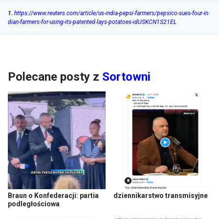
1
.
https://www.reuters.com/article/us-india-pepsi-farmers/pepsico-sues-four-in
dian-farmers-for-using-its-patented-lays-potatoes-idUSKCN1S21EL
Polecane posty z
Sortowni
Braun o Konfederacji: partia
dziennikarstwo transmisyjne
podległościowa