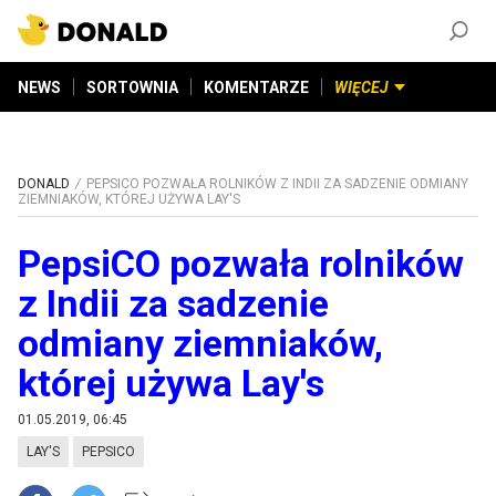
ZAŁÓŻ KONTO
©
2026
DONALD.PL
Wszelkie prawa zastrzeżone
NEWS
SORTOWNIA
KOMENTARZE
WIĘCEJ
DONALD
PEPSICO POZWAŁA ROLNIKÓW Z INDII ZA SADZENIE ODMIANY
ZIEMNIAKÓW, KTÓREJ UŻYWA LAY'S
PepsiCO pozwała rolników
z Indii za sadzenie
odmiany ziemniaków,
której używa Lay's
01.05.2019, 06:45
LAY'S
PEPSICO