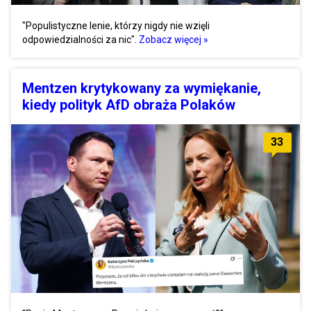
"Populistyczne lenie, którzy nigdy nie wzięli
odpowiedzialności za nic".
Zobacz więcej »
Mentzen krytykowany za wymiękanie,
kiedy polityk AfD obraża Polaków
33