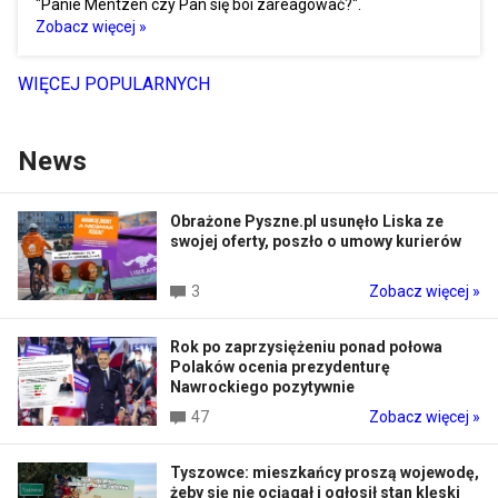
"Panie Mentzen czy Pan się boi zareagować?".
Zobacz więcej »
WIĘCEJ POPULARNYCH
News
Obrażone Pyszne.pl usunęło Liska ze
swojej oferty, poszło o umowy kurierów
3
Zobacz więcej »
Rok po zaprzysiężeniu ponad połowa
Polaków ocenia prezydenturę
Nawrockiego pozytywnie
47
Zobacz więcej »
Tyszowce: mieszkańcy proszą wojewodę,
żeby się nie ociągał i ogłosił stan klęski