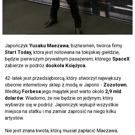
Japończyk
Yusaku Maezawa
, biznesmen, twórca firmy
Start Today,
która jest notowana na tokijskiej giełdzie,
będzie pierwszym prywatnym pasażerem, którego
SpaceX
zabierze w podróż
dookoła Księżyca.
42-latek jest przedsiębiorcą, który stworzył największy
obecnie internetowy sklep z modą w Japonii -
Zozotown.
Według
Forbesa
jego majątek jest warto około
2,9 mld
dolarów.
Wiadomo, że nie będzie on jedynym, który
wybierze się w podróż. Japończyk wykupił wszystkie
miejsca na statku i ma zamiar zaprosić na niego kilku
artystów.
Nie jest znana kwota, którą musiał zapłacić Maezawa,