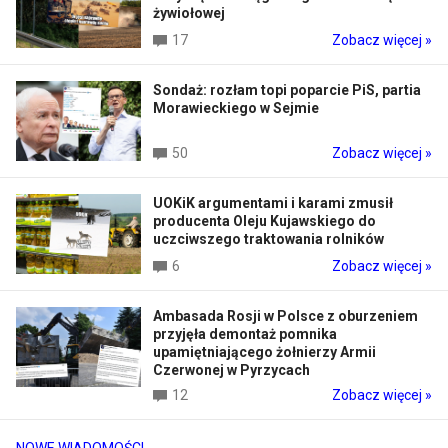
żywiołowej
17
Zobacz więcej »
Sondaż: rozłam topi poparcie PiS, partia
Morawieckiego w Sejmie
50
Zobacz więcej »
UOKiK argumentami i karami zmusił
producenta Oleju Kujawskiego do
uczciwszego traktowania rolników
6
Zobacz więcej »
Ambasada Rosji w Polsce z oburzeniem
przyjęła demontaż pomnika
upamiętniającego żołnierzy Armii
Czerwonej w Pyrzycach
12
Zobacz więcej »
NOWE WIADOMOŚCI