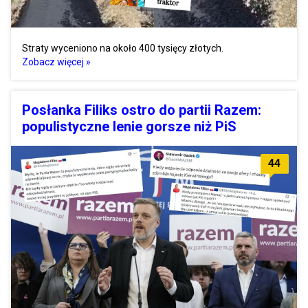
Straty wyceniono na około 400 tysięcy złotych.
Zobacz więcej »
Posłanka Filiks ostro do partii Razem:
populistyczne lenie gorsze niż PiS
44