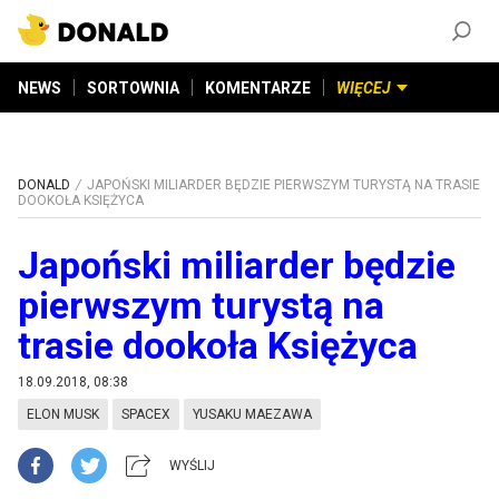
ZAŁÓŻ KONTO
©
2026
DONALD.PL
Wszelkie prawa zastrzeżone
NEWS
SORTOWNIA
KOMENTARZE
WIĘCEJ
DONALD
JAPOŃSKI MILIARDER BĘDZIE PIERWSZYM TURYSTĄ NA TRASIE
DOOKOŁA KSIĘŻYCA
Japoński miliarder będzie
pierwszym turystą na
trasie dookoła Księżyca
18.09.2018, 08:38
ELON MUSK
SPACEX
YUSAKU MAEZAWA
WYŚLIJ