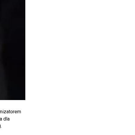
anizatorem
a dla
.