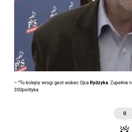
– "To kolejny wrogi gest wobec Ojca
Rydzyka
. Zupełnie 
300polityka.
0
💩