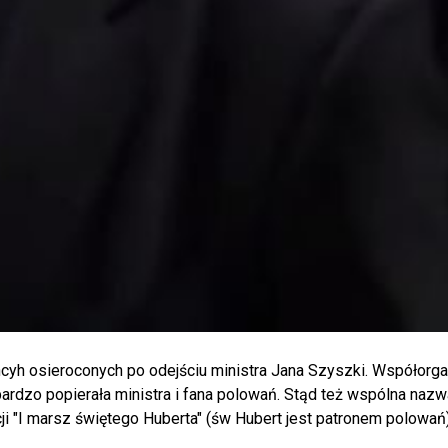
ncyh osieroconych po odejściu ministra Jana Szyszki. Współorg
bardzo popierała ministra i fana polowań. Stąd też wspólna nazw
ji "I marsz świętego Huberta" (św Hubert jest patronem polowań)