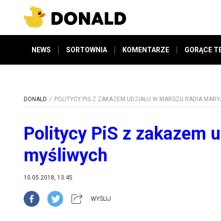
NEWS
SORTOWNIA
KOMENTARZE
GORĄCE T
DONALD
POLITYCY PIS Z ZAKAZEM UDZIAŁU W MARSZU RADIA MARY
Politycy PiS z zakazem u
myśliwych
10.05.2018, 13:45
WYŚLIJ