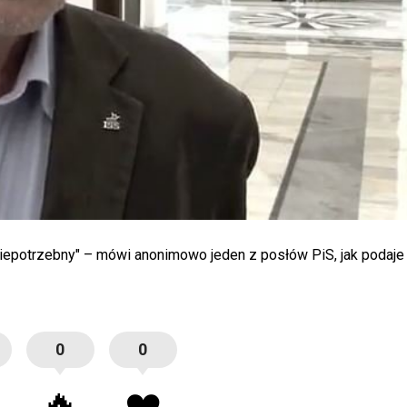
niepotrzebny" – mówi anonimowo jeden z posłów PiS, jak podaje
0
0
🔥
❤️