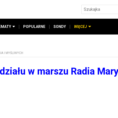
EMATY
POPULARNE
SONDY
WIĘCEJ
JA I MYŚLIWYCH
działu w marszu Radia Maryj