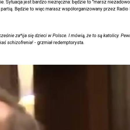
ie. Sytuacja jest bardzo niezręczna: będzie to "marsz niezadowo
tą partią. Będzie to więc marasz współorganizowany przez Radio 
ześnie za*ija się dzieci w Polsce. I mówią, że to są katolicy. Pe
akaś schizofrenia!
- grzmiał redemptorysta.