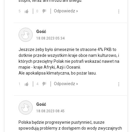
stopni, teraz ani mrozu ani śniegu.
Odpowiedz »
5
0
Gość
18.08.2023 05:34
Jeszcze żeby było śmeseznie te stracone 4% PKB to
dotknie przede wszystkim kraje obce nam kulturowo, i
których przeciętny Polak nie potrafi wskazać nawet na
mapie - kraje Afryki, Azji i Oceanii.
Ale apokalipsa klimatyczna, bo pożar lasu.
Odpowiedz »
1
4
Gość
18.08.2023 08:45
Polska będzie progresywnie pustynnieć, susze
spowodują problemy z dostępem do wody zwyczajnych