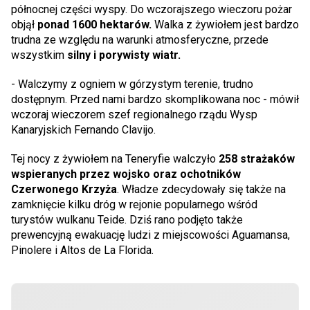
północnej części wyspy. Do wczorajszego wieczoru pożar
objął
ponad 1600 hektarów.
Walka z żywiołem jest bardzo
trudna ze względu na warunki atmosferyczne, przede
wszystkim
silny i porywisty wiatr.
- Walczymy z ogniem w górzystym terenie, trudno
dostępnym. Przed nami bardzo skomplikowana noc - mówił
wczoraj wieczorem szef regionalnego rządu Wysp
Kanaryjskich Fernando Clavijo.
Tej nocy z żywiołem na Teneryfie walczyło
258 strażaków
wspieranych przez wojsko oraz ochotników
Czerwonego Krzyża
. Władze zdecydowały się także na
zamknięcie kilku dróg w rejonie popularnego wśród
turystów wulkanu Teide. Dziś rano podjęto także
prewencyjną ewakuację ludzi z miejscowości Aguamansa,
Pinolere i Altos de La Florida.