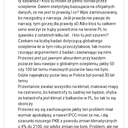
ty dzbanisz? Ktoś tu mówił że pełno tornad przez
ocieplenie. Dałem statystykę bazuujaca na oficjalnych
danych, że nie jest to prawdą.I co? Wpis zaminusowany,
bo niezgodny z narracja. Jeśli prawda nie pasuje do
narracji, tym gorzej dla prawdy xD Albo ktoś tu całkiem
serio wierzył że trąby powietrzne na terenie PL to
zjawisko z ostatnich kilku lat... I kto tu jest szurem?
Czekam na liczbę badań dotyczącą globalnego
ocieplenia ile w tym roku przeczytaliście, tak mocno
rzucając argumentem z badań i zasłaniając się nimi.
Przecież jest już jawnym absurdem przy każdym
pożarze lasu nawijac o globalnym ociepleniu, jakby 50
czy 100 lat temu masowych pożarów lasu nie było.
Gdzie największy pożar lasu w Polsce był ponad 30 lat
temu.
Przestańcie zwalać wszystko na klimat, malować mapy
na czerwono, bo katastrofy tu żadnej nie będzie, chyba
że katastrofa jest klimat z balkanów w PL, bo tak to się
skończy.
Przecież wy się zachowujecie jakby ten problem miał
wymiar apokalipsy, a nawet IPCC mówi że nie, i daj
szacunki niższego PKB z powodu zmian klimatycznych
o 4% do 2100, niż gdyby zmian nie było. Problem, ale nie