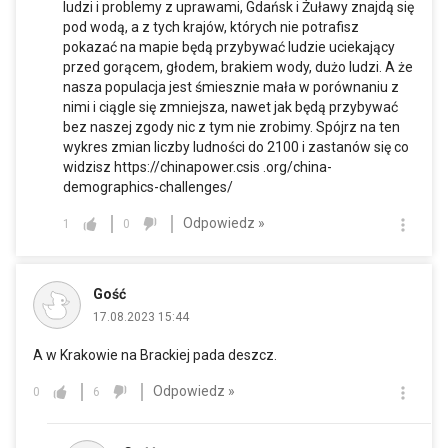
ludzi i problemy z uprawami, Gdańsk i Żuławy znajdą się
pod wodą, a z tych krajów, których nie potrafisz
pokazać na mapie będą przybywać ludzie uciekający
przed gorącem, głodem, brakiem wody, dużo ludzi. A że
nasza populacja jest śmiesznie mała w porównaniu z
nimi i ciągle się zmniejsza, nawet jak będą przybywać
bez naszej zgody nic z tym nie zrobimy. Spójrz na ten
wykres zmian liczby ludności do 2100 i zastanów się co
widzisz https://chinapower.csis .org/china-
demographics-challenges/
Odpowiedz »
1
0
Gość
17.08.2023 15:44
A w Krakowie na Brackiej pada deszcz.
Odpowiedz »
0
6