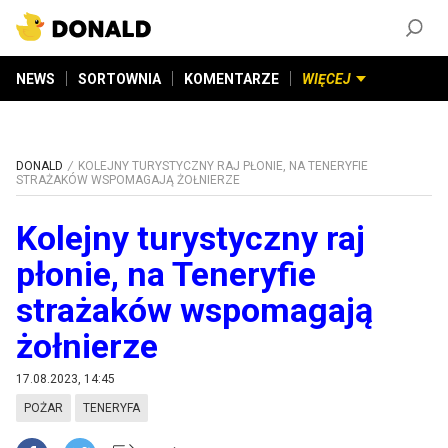
ZAŁÓŻ KONTO
©
2026
DONALD.PL
Wszelkie prawa zastrzeżone
NEWS
SORTOWNIA
KOMENTARZE
WIĘCEJ
DONALD
KOLEJNY TURYSTYCZNY RAJ PŁONIE, NA TENERYFIE
STRAŻAKÓW WSPOMAGAJĄ ŻOŁNIERZE
Kolejny turystyczny raj
płonie, na Teneryfie
strażaków wspomagają
żołnierze
17.08.2023, 14:45
POŻAR
TENERYFA