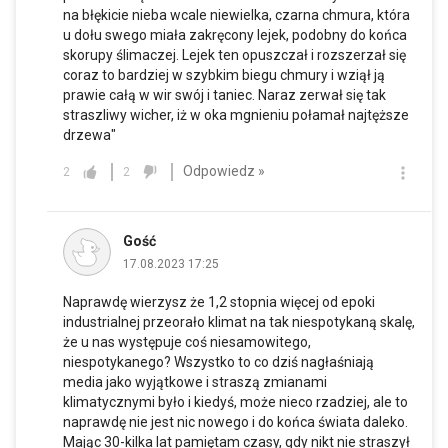
na błękicie nieba wcale niewielka, czarna chmura, która
u dołu swego miała zakręcony lejek, podobny do końca
skorupy ślimaczej. Lejek ten opuszczał i rozszerzał się
coraz to bardziej w szybkim biegu chmury i wziął ją
prawie całą w wir swój i taniec. Naraz zerwał się tak
straszliwy wicher, iż w oka mgnieniu połamał najtęższe
drzewa"
Odpowiedz »
2
2
Gość
17.08.2023 17:25
Naprawdę wierzysz że 1,2 stopnia więcej od epoki
industrialnej przeorało klimat na tak niespotykaną skalę,
że u nas występuje coś niesamowitego,
niespotykanego? Wszystko to co dziś nagłaśniają
media jako wyjątkowe i straszą zmianami
klimatycznymi było i kiedyś, może nieco rzadziej, ale to
naprawdę nie jest nic nowego i do końca świata daleko.
Mając 30-kilka lat pamiętam czasy, gdy nikt nie straszył