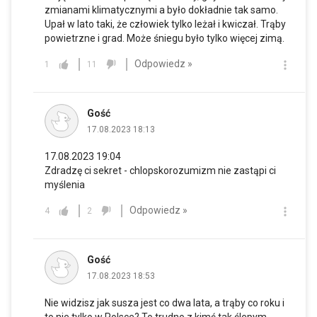
zmianami klimatycznymi a było dokładnie tak samo.
Upał w lato taki, że człowiek tylko leżał i kwiczał. Trąby
powietrzne i grad. Może śniegu było tylko więcej zimą.
Odpowiedz »
1
11
Gość
17.08.2023 18:13
17.08.2023 19:04
Zdradzę ci sekret - chlopskorozumizm nie zastąpi ci
myślenia
Odpowiedz »
4
2
Gość
17.08.2023 18:53
Nie widzisz jak susza jest co dwa lata, a trąby co roku i
to nie tylko w Polsce? To trudno z kimś tak ślepym