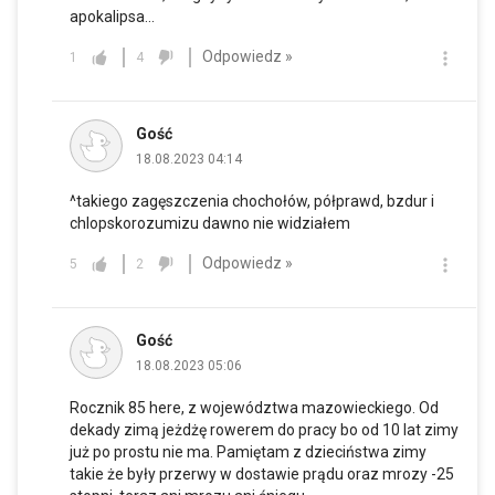
apokalipsa...
Odpowiedz »
1
4
Gość
18.08.2023 04:14
^takiego zagęszczenia chochołów, półprawd, bzdur i
chlopskorozumizu dawno nie widziałem
Odpowiedz »
5
2
Gość
18.08.2023 05:06
Rocznik 85 here, z województwa mazowieckiego. Od
dekady zimą jeżdżę rowerem do pracy bo od 10 lat zimy
już po prostu nie ma. Pamiętam z dzieciństwa zimy
takie że były przerwy w dostawie prądu oraz mrozy -25