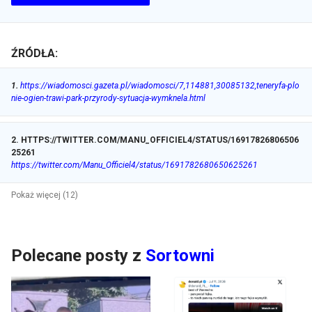
ŹRÓDŁA:
1
.
https://wiadomosci.gazeta.pl/wiadomosci/7,114881,30085132,teneryfa-plo
nie-ogien-trawi-park-przyrody-sytuacja-wymknela.html
2
.
HTTPS://TWITTER.COM/MANU_OFFICIEL4/STATUS/16917826806506
25261
https://twitter.com/Manu_Officiel4/status/1691782680650625261
Pokaż więcej (12)
Polecane posty z
Sortowni