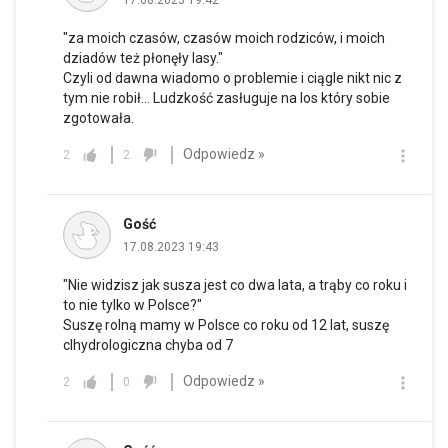
17.08.2023 19:42
"za moich czasów, czasów moich rodziców, i moich
dziadów też płonęły lasy."
Czyli od dawna wiadomo o problemie i ciągle nikt nic z
tym nie robił... Ludzkość zasługuje na los który sobie
zgotowała.
Odpowiedz »
2
2
Gość
17.08.2023 19:43
"Nie widzisz jak susza jest co dwa lata, a trąby co roku i
to nie tylko w Polsce?"
Suszę rolną mamy w Polsce co roku od 12 lat, suszę
clhydrologiczna chyba od 7
Odpowiedz »
2
0