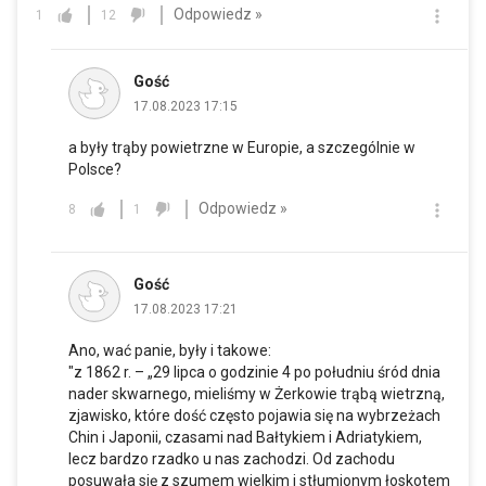
Odpowiedz »
1
12
Gość
17.08.2023 17:15
a były trąby powietrzne w Europie, a szczególnie w
Polsce?
Odpowiedz »
8
1
Gość
17.08.2023 17:21
Ano, wać panie, były i takowe:
"z 1862 r. – „29 lipca o godzinie 4 po południu śród dnia
nader skwarnego, mieliśmy w Żerkowie trąbą wietrzną,
zjawisko, które dość często pojawia się na wybrzeżach
Chin i Japonii, czasami nad Bałtykiem i Adriatykiem,
lecz bardzo rzadko u nas zachodzi. Od zachodu
posuwała się z szumem wielkim i stłumionym łoskotem