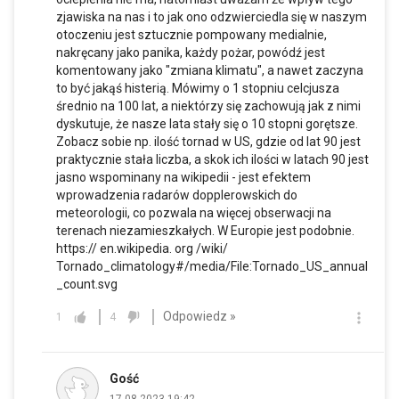
zjawiska na nas i to jak ono odzwierciedla się w naszym
otoczeniu jest sztucznie pompowany medialnie,
nakręcany jako panika, każdy pożar, powódź jest
komentowany jako "zmiana klimatu", a nawet zaczyna
to być jakąś histerią. Mówimy o 1 stopniu celcjusza
średnio na 100 lat, a niektórzy się zachowują jak z nimi
dyskutuje, że nasze lata stały się o 10 stopni gorętsze.
Zobacz sobie np. ilość tornad w US, gdzie od lat 90 jest
praktycznie stała liczba, a skok ich ilości w latach 90 jest
jasno wspominany na wikipedii - jest efektem
wprowadzenia radarów dopplerowskich do
meteorologii, co pozwala na więcej obserwacji na
terenach niezamieszkałych. W Europie jest podobnie.
https:// en.wikipedia. org /wiki/
Tornado_climatology#/media/File:Tornado_US_annual
_count.svg
Odpowiedz »
1
4
Gość