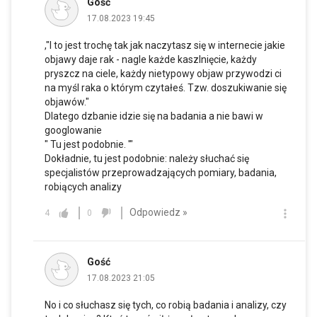
Gość
17.08.2023 19:45
,"I to jest trochę tak jak naczytasz się w internecie jakie
objawy daje rak - nagle każde kaszlnięcie, każdy
pryszcz na ciele, każdy nietypowy objaw przywodzi ci
na myśl raka o którym czytałeś. Tzw. doszukiwanie się
objawów."
Dlatego dzbanie idzie się na badania a nie bawi w
googlowanie
" Tu jest podobnie. '"
Dokładnie, tu jest podobnie: należy słuchać się
specjalistów przeprowadzających pomiary, badania,
robiących analizy
Odpowiedz »
4
0
Gość
17.08.2023 21:05
No i co słuchasz się tych, co robią badania i analizy, czy