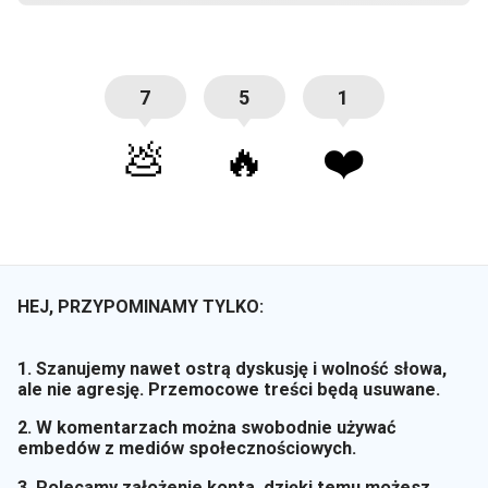
7
5
1
💩
🔥
❤️
HEJ, PRZYPOMINAMY TYLKO:
1. Szanujemy nawet ostrą dyskusję i wolność słowa,
ale nie agresję. Przemocowe treści będą usuwane.
2. W komentarzach można swobodnie używać
embedów z mediów społecznościowych.
3. Polecamy założenie konta, dzięki temu możesz