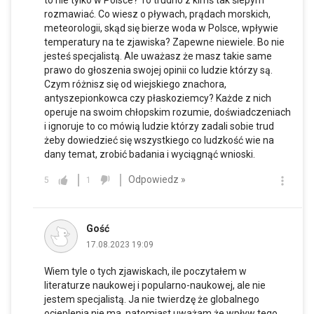
rozmawiać. Co wiesz o pływach, prądach morskich,
meteorologii, skąd się bierze woda w Polsce, wpływie
temperatury na te zjawiska? Zapewne niewiele. Bo nie
jesteś specjalistą. Ale uważasz że masz takie same
prawo do głoszenia swojej opinii co ludzie którzy są.
Czym różnisz się od wiejskiego znachora,
antyszepionkowca czy płaskoziemcy? Każde z nich
operuje na swoim chłopskim rozumie, doświadczeniach
i ignoruje to co mówią ludzie którzy zadali sobie trud
żeby dowiedzieć się wszystkiego co ludzkość wie na
dany temat, zrobić badania i wyciągnąć wnioski.
Odpowiedz »
5
1
Gość
17.08.2023 19:09
Wiem tyle o tych zjawiskach, ile poczytałem w
literaturze naukowej i popularno-naukowej, ale nie
jestem specjalistą. Ja nie twierdzę że globalnego
ocieplenia nie ma, natomiast uważam że wpływ tego