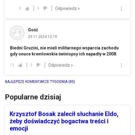
Odpowiedz »
0
0
Gość
29.11.2024 12:19
Biedni Gruzini, nie mieli militarnego wsparcia zachodu
gdy onuce kremlowskie świniopsy ich napadły w 2008.
Odpowiedz »
13
3
NAJLEPSZE KOMENTARZE TYGODNIA
(85)
Popularne dzisiaj
Krzysztof Bosak zalecił słuchanie Eldo,
żeby doświadczyć bogactwa treści i
emocji