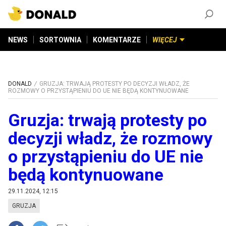
ZAŁÓŻ KONTO
©
2026
DONALD.PL
Wszelkie prawa zastrzeżone
NEWS
SORTOWNIA
KOMENTARZE
WIĘCEJ
DONALD
GRUZJA: TRWAJĄ PROTESTY PO DECYZJI WŁADZ, ŻE
ROZMOWY O PRZYSTĄPIENIU DO UE NIE BĘDĄ KONTYNUOWANE
Gruzja: trwają protesty po
decyzji władz, że rozmowy
o przystąpieniu do UE nie
będą kontynuowane
29.11.2024, 12:15
GRUZJA