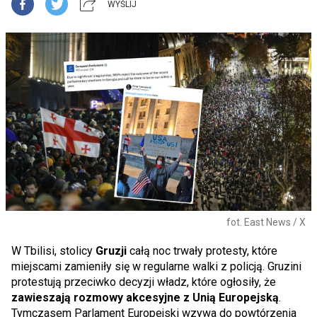
WYŚLIJ
fot. East News / X
W Tbilisi, stolicy
Gruzji
całą noc trwały protesty, które
miejscami zamieniły się w regularne walki z policją. Gruzini
protestują przeciwko decyzji władz, które ogłosiły, że
zawieszają rozmowy akcesyjne z Unią Europejską
.
Tymczasem Parlament Europejski wzywa do powtórzenia