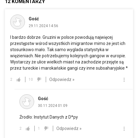
12
KOMENTARZY
Gość
29.11.2024 14:56
I bardzo dobrze. Gruzini w polsce powodują najwięcej
przestępstw wśrod wszystkich imigrantow mimo że jest ich
stosunkowo mało. Tak samo wyglada statystyka w
więzieniach. Nie potrzebujemy kolejnych gangow w europie.
Wystarczy że ulice wielkich miast na zachodzie przejęte są
przez tureckie i marokańskie gangi czy inne subsaharyjskie *
Odpowiedz »
2
10
Gość
30.11.2024 01:09
Źrodło: Instytut Danych z D*py
Odpowiedz »
2
1