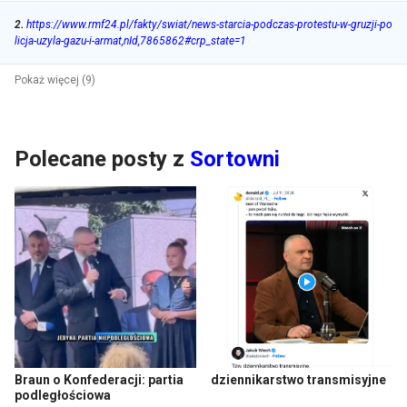
2
.
https://www.rmf24.pl/fakty/swiat/news-starcia-podczas-protestu-w-gruzji-po
licja-uzyla-gazu-i-armat,nId,7865862#crp_state=1
Pokaż więcej (9)
Polecane posty z
Sortowni
Braun o Konfederacji: partia
dziennikarstwo transmisyjne
podległościowa