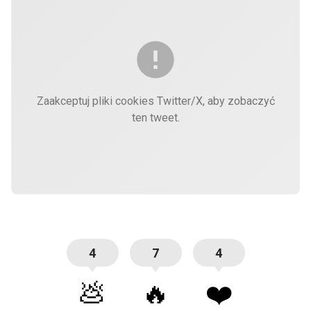
Zaakceptuj pliki cookies Twitter/X, aby zobaczyć
ten tweet.
4
7
4
💩
🔥
❤️