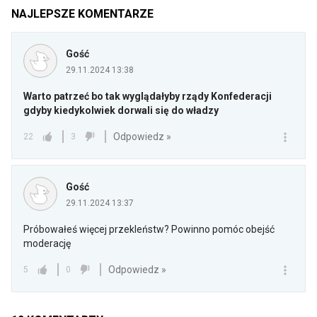
NAJLEPSZE KOMENTARZE
Gość
29.11.2024 13:38
Warto patrzeć bo tak wyglądałyby rządy Konfederacji
gdyby kiedykolwiek dorwali się do władzy
Odpowiedz »
22
3
Gość
29.11.2024 13:37
Próbowałeś więcej przekleństw? Powinno pomóc obejść
moderację
Odpowiedz »
5
0