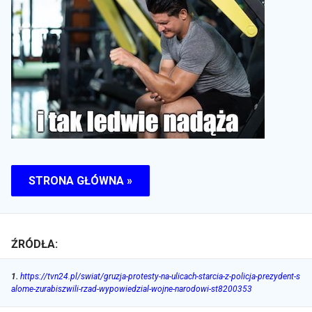
STRONA GŁÓWNA »
ŹRÓDŁA:
1
.
https://tvn24.pl/swiat/gruzja-protesty-na-ulicach-starcia-z-policja-prezydent-s
alome-zurabiszwili-rzad-wypowiedzial-wojne-narodowi-st8200353