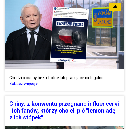
68
Chodzi o osoby bezrobotne lub pracujące nielegalnie.
Zobacz więcej »
Chiny: z konwentu przegnano influencerki
i ich fanów, którzy chcieli pić "lemoniadę
z ich stópek"