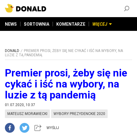
ZAŁÓŻ KONTO
©
2026
DONALD.PL
Wszelkie prawa zastrzeżone
NEWS
SORTOWNIA
KOMENTARZE
WIĘCEJ
DONALD
PREMIER PROSI, ŻEBY SIĘ NIE CYKAĆ I IŚĆ NA WYBORY, NA
LUZIE Z TĄ PANDEMIĄ
Premier prosi, żeby się nie
cykać i iść na wybory, na
luzie z tą pandemią
01.07.2020, 10:37
MATEUSZ MORAWIECKI
WYBORY PREZYDENCKIE 2020
WYŚLIJ