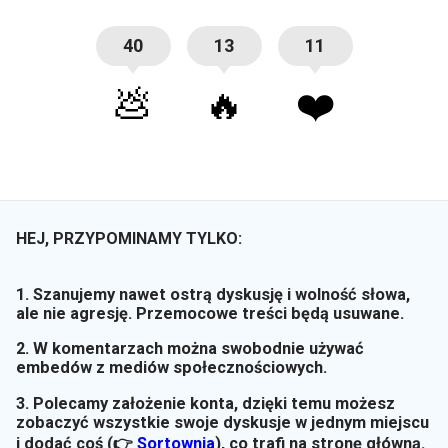
40
13
11
💩
🔥
❤️
HEJ, PRZYPOMINAMY TYLKO:
1. Szanujemy nawet ostrą dyskusję i wolność słowa,
ale nie agresję. Przemocowe treści będą usuwane.
2. W komentarzach można swobodnie używać
embedów z mediów społecznościowych.
3. Polecamy założenie konta, dzięki temu możesz
zobaczyć wszystkie swoje dyskusje w jednym miejscu
i dodać coś (👉
Sortownia
)
, co trafi na stronę główną.