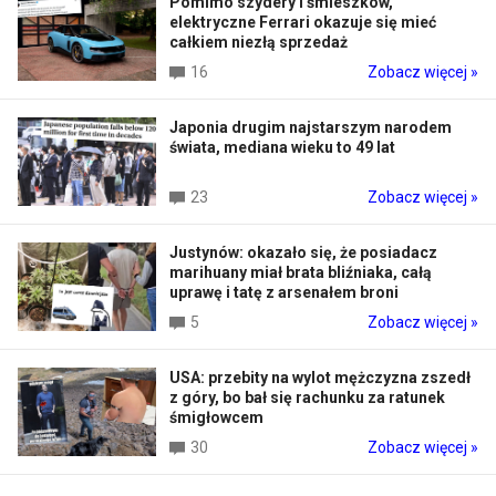
Pomimo szydery i śmieszków,
elektryczne Ferrari okazuje się mieć
całkiem niezłą sprzedaż
16
Zobacz więcej »
Japonia drugim najstarszym narodem
świata, mediana wieku to 49 lat
23
Zobacz więcej »
Justynów: okazało się, że posiadacz
marihuany miał brata bliźniaka, całą
uprawę i tatę z arsenałem broni
5
Zobacz więcej »
USA: przebity na wylot mężczyzna zszedł
z góry, bo bał się rachunku za ratunek
śmigłowcem
30
Zobacz więcej »