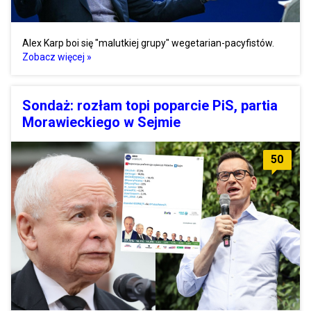
Alex Karp boi się "malutkiej grupy" wegetarian-pacyfistów.
Zobacz więcej »
Sondaż: rozłam topi poparcie PiS, partia
Morawieckiego w Sejmie
50