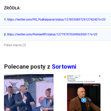
ŹRÓDŁA:
1
.
https://twitter.com/PiS_Podkarpacie/status/1278250837291274240?s=20
2
.
https://twitter.com/PremierRP/status/1277979703496695811?s=20
Pokaż więcej (2)
Polecane posty z
Sortowni