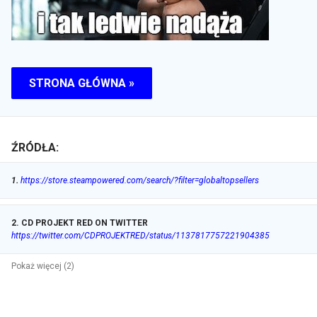
STRONA GŁÓWNA »
ŹRÓDŁA:
1
.
https://store.steampowered.com/search/?filter=globaltopsellers
2
.
CD PROJEKT RED ON TWITTER
https://twitter.com/CDPROJEKTRED/status/1137817757221904385
Pokaż więcej (2)