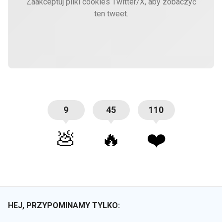
Zaakceptuj pliki cookies Twitter/X, aby zobaczyć
ten tweet.
9
45
110
💩
🔥
❤️
HEJ, PRZYPOMINAMY TYLKO: