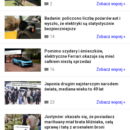
2
Zobacz więcej »
Badanie: policzono liczbę pożarów aut i
wyszło, że elektryki są statystycznie
bezpieczniejsze
14
Zobacz więcej »
Pomimo szydery i śmieszków,
elektryczne Ferrari okazuje się mieć
całkiem niezłą sprzedaż
16
Zobacz więcej »
Japonia drugim najstarszym narodem
świata, mediana wieku to 49 lat
23
Zobacz więcej »
Justynów: okazało się, że posiadacz
marihuany miał brata bliźniaka, całą
uprawę i tatę z arsenałem broni