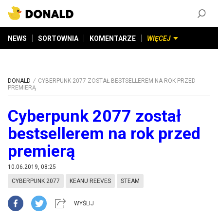
ZAŁÓŻ KONTO
©
2026
DONALD.PL
Wszelkie prawa zastrzeżone
NEWS
SORTOWNIA
KOMENTARZE
WIĘCEJ
DONALD
CYBERPUNK 2077 ZOSTAŁ BESTSELLEREM NA ROK PRZED
PREMIERĄ
Cyberpunk 2077 został
bestsellerem na rok przed
premierą
10.06.2019, 08:25
CYBERPUNK 2077
KEANU REEVES
STEAM
WYŚLIJ