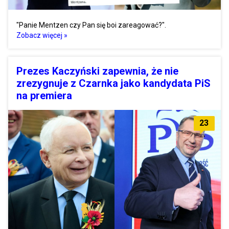
"Panie Mentzen czy Pan się boi zareagować?".
Zobacz więcej »
Prezes Kaczyński zapewnia, że nie
zrezygnuje z Czarnka jako kandydata PiS
na premiera
23