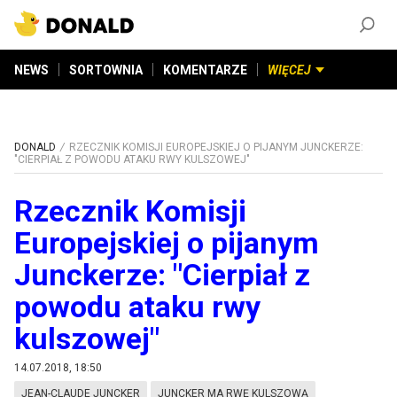
ZAŁÓŻ KONTO
©
2026
DONALD.PL
Wszelkie prawa zastrzeżone
NEWS
SORTOWNIA
KOMENTARZE
WIĘCEJ
DONALD
RZECZNIK KOMISJI EUROPEJSKIEJ O PIJANYM JUNCKERZE:
"CIERPIAŁ Z POWODU ATAKU RWY KULSZOWEJ"
Rzecznik Komisji
Europejskiej o pijanym
Junckerze: "Cierpiał z
powodu ataku rwy
kulszowej"
14.07.2018, 18:50
JEAN-CLAUDE JUNCKER
JUNCKER MA RWĘ KULSZOWĄ