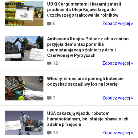
UOKiK argumentami i karami zmusił
producenta Oleju Kujawskiego do
uczciwszego traktowania rolników
6
Zobacz więcej »
Ambasada Rosji w Polsce z oburzeniem
przyjęła demontaż pomnika
upamiętniającego żołnierzy Armii
Czerwonej w Pyrzycach
12
Zobacz więcej »
Włochy: śmieciarze pomogli kobiecie
odzyskać szczęśliwy los na loterię
3
Zobacz więcej »
USA zakazują wjazdu robotom
humanoidalnym, bo istnieje obawa o ich
zdalne przejęcie
18
Zobacz więcej »