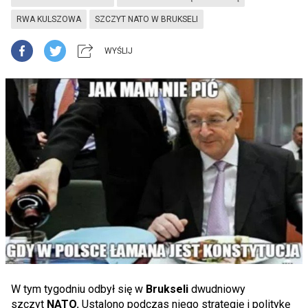
RWA KULSZOWA
SZCZYT NATO W BRUKSELI
WYŚLIJ
W tym tygodniu odbył się w
Brukseli
dwudniowy
szczyt
NATO.
Ustalono podczas niego strategię i politykę