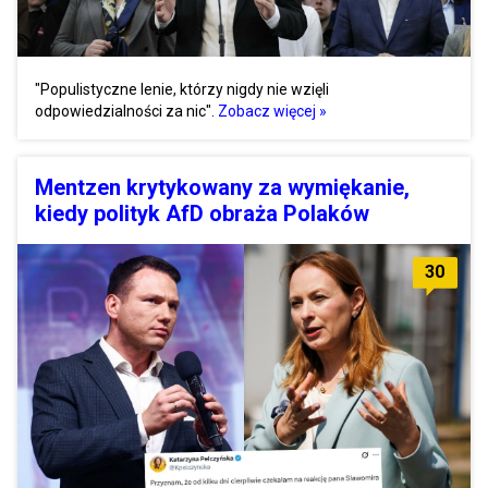
"Populistyczne lenie, którzy nigdy nie wzięli
odpowiedzialności za nic".
Zobacz więcej »
Mentzen krytykowany za wymiękanie,
kiedy polityk AfD obraża Polaków
30