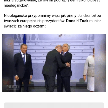
leki, a sugerowanie, że był on pod wpływem alkoholu jest
nieeleganckie".
Nieelegancko przypomnimy więc, jak pijany Juncker bił po
twarzach europejskich prezydentów.
Donald Tusk
musiał
świecić za niego oczami: