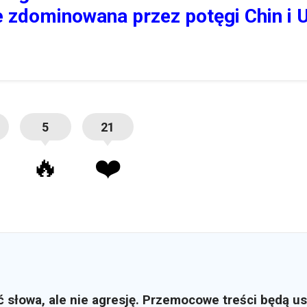
e zdominowana przez potęgi Chin i
5
21
🔥
❤️
ć słowa, ale nie agresję. Przemocowe treści będą u