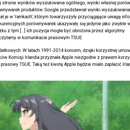
nej stronie wyników wyszukiwania ogólnego, wyniki własnej poró
wnywarek produktów. Google przedstawiał wyniki wyszukiwania
ł je w 'ramkach', którym towarzyszyły przyciągające uwagę inf
kurencyjnych porównywarek ukazywały się jedynie jako zwykłe w
zku z tym […] ich pozycja mogła być obniżona przez algorytmy
- czytamy w komunikacie prasowym TSUE.
datkowych. W latach 1991-2014 koncern, dzięki korzystnej umow
unków Komisji Irlandia przyznała Apple niezgodne z prawem korzy
rasowy TSUE. Taką też kwotę Apple będzie miało zapłacić Irla