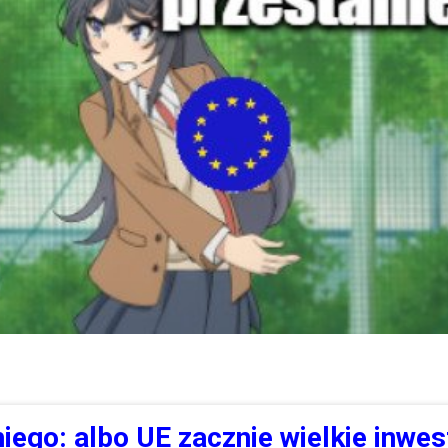
iego: albo UE zacznie wielkie inwes