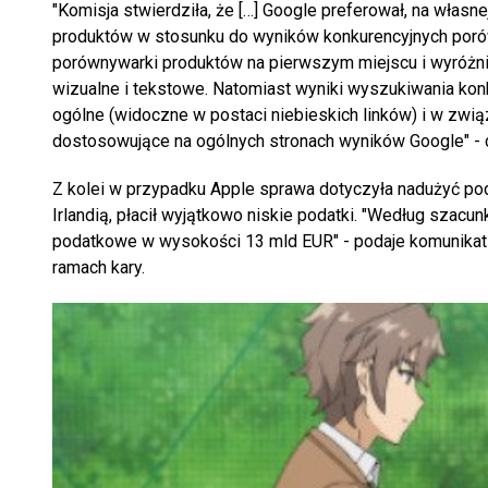
"Komisja stwierdziła, że […] Google preferował, na włas
produktów w stosunku do wyników konkurencyjnych poró
porównywarki produktów na pierwszym miejscu i wyróżnia
wizualne i tekstowe. Natomiast wyniki wyszukiwania kon
ogólne (widoczne w postaci niebieskich linków) i w zwią
dostosowujące na ogólnych stronach wyników Google" 
Z kolei w przypadku Apple sprawa dotyczyła nadużyć po
Irlandią, płacił wyjątkowo niskie podatki. "Według szac
podatkowe w wysokości 13 mld EUR" - podaje komunikat p
ramach kary.