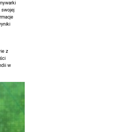
wnywarki
 swojej
ormacje
yniki
ie z
ści
ndii w