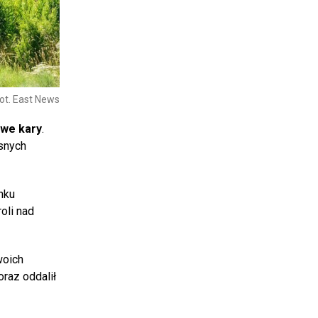
ot. East News
owe kary
.
asnych
nku
oli nad
woich
oraz oddalił