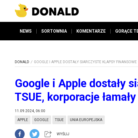
NEWS
SORTOWNIA
KOMENTARZE
GORĄCE T
DONALD
GOOGLE I APPLE DOSTAŁY SIARCZYSTE KLAPSY FINANSOW
Google i Apple dostały s
TSUE, korporacje łamały
11.09.2024, 06:00
APPLE
GOOGLE
TSUE
UNIA EUROPEJSKA
WYŚLIJ