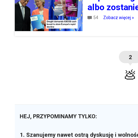
albo zostani
54
Zobacz więcej »
2
💩
HEJ, PRZYPOMINAMY TYLKO:
1. Szanujemy nawet ostrą dyskusję i wolnoś