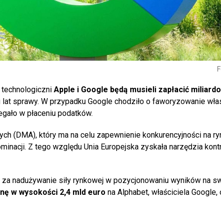
F
 technologiczni
Apple i Google będą musieli zapłacić miliard
ku lat sprawy. W przypadku Google chodziło o faworyzowanie wł
gało w płaceniu podatków.
ych (DMA), który ma na celu zapewnienie konkurencyjności na ry
nacji. Z tego względu Unia Europejska zyskała narzędzia kontr
ę za nadużywanie siły rynkowej w pozycjonowaniu wyników na s
nę w wysokości 2,4 mld euro
na Alphabet, właściciela Google, 