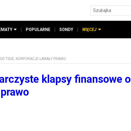
EMATY
POPULARNE
SONDY
WIĘCEJ
E OD TSUE, KORPORACJE ŁAMAŁY PRAWO
iarczyste klapsy finansowe 
 prawo