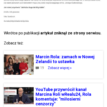
Wkrótce po publikacj
i artykuł zniknął ze strony serwisu.
Zobacz też:
Marcin Rola: zamach w Nowej
Zelandii to ustawka
19
Zobacz więcej »
YouTube przywrócił kanał
Marcina Roli wRealu24, Rola
komentuje: "miłosierni
cenzorzy"