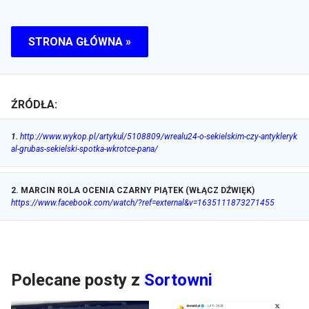
STRONA GŁÓWNA »
ŹRÓDŁA:
1
.
http://www.wykop.pl/artykul/5108809/wrealu24-o-sekielskim-czy-antykleryk
al-grubas-sekielski-spotka-wkrotce-pana/
2
.
MARCIN ROLA OCENIA CZARNY PIĄTEK (WŁĄCZ DŹWIĘK)
https://www.facebook.com/watch/?ref=external&v=1635111873271455
Polecane posty z
Sortowni