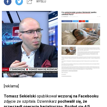
WYŚLIJ
[reklama]
Tomasz Sekielski
opublikował
wczoraj na Facebooku
zdjęcie ze szpitala. Dziennikarz
pochwalił się, że
przeszedł operację bariatryczną. Pozbył się 4/5