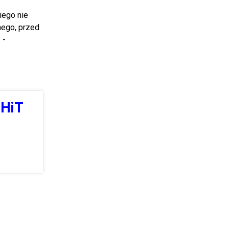
iego nie
nego, przed
ą
-
 HiT