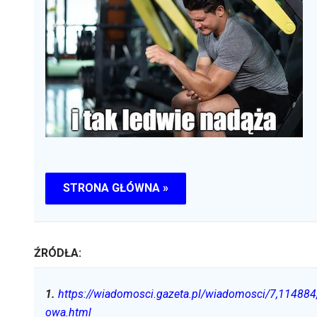
STRONA GŁÓWNA »
ŹRÓDŁA:
1
.
https://wiadomosci.gazeta.pl/wiadomosci/7,114884
owa.html