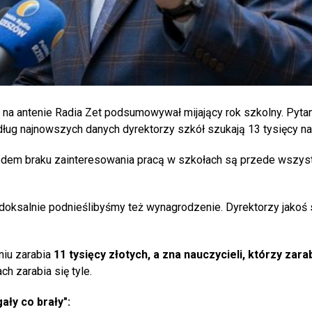
 na antenie Radia Zet podsumowywał mijający rok szkolny. Pytan
ług najnowszych danych dyrektorzy szkół szukają 13 tysięcy nau
em braku zainteresowania pracą w szkołach są przede wszyst
doksalnie podnieślibyśmy też wynagrodzenie. Dyrektorzy jakoś 
niu zarabia
11 tysięcy złotych, a zna nauczycieli, którzy zarab
ch zarabia się tyle.
gały co brały":