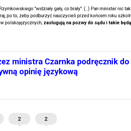
ymkowskiego "widziały gały, co brały". (...) Pan minister nic tak
oraj, po to, żeby podburzyć nauczycieli przed końcem roku szkol
ów polskojęzycznych,
zasługują na pozwy do sądu i takie będ
ez ministra Czarnka podręcznik do
ywną opinię językową
2
2