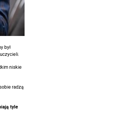
y był
czycieli.
kim niskie
sobie radzą
iają tyle