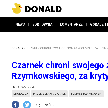
NEWS
SORTOWNIA
KOMENTARZE
GORĄCE T
DONALD
CZARNEK CHRONI SWOJEGO ZIOMKA WICEMINISTRA RZYM
Czarnek chroni swojego 
Rzymkowskiego, za kryt
25.06.2022, 09:30
EDUKACJA
PRZEMYSŁAW CZARNEK
TOMASZ RZYMKOWSKI
WYŚLIJ